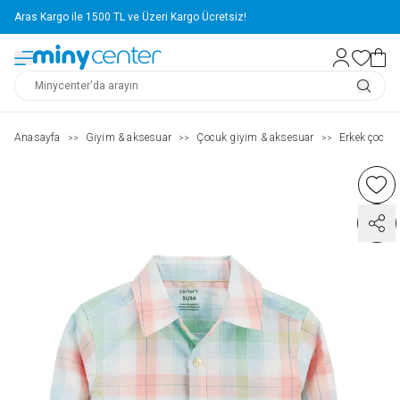
Aras Kargo ile 1500 TL ve Üzeri Kargo Ücretsiz!
Anasayfa
Giyim & aksesuar
Çocuk giyim & aksesuar
Erkek çocuk (
>>
>>
>>