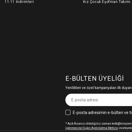
11.11 İndirimleri
Kız Çocuk Eşofman Takımı
E-BÜLTEN ÜYELIĞI
Yenilikleri ve özel kampanyaları ilk duyan
E-posta adresimin e-bülten ve ti
* Açık Rızanızı dilediğiniz zaman kvkk@minycenter
İşlenmesine İlişkin Aydınlatma Metnini
inceleyebi