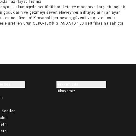
rpıda hazırlayabilirsiniz
 dayanıklı kumaşıyla her türlü harekete ve maceraya karşı dirençlidir
 çocukların ve gezmeyi seven ebeveynlerin ihtiyaçlarını anlayan
kalitesine güvenin! Kimyasal içermeyen, güvenli ve çevre dostu
rle üretilen ürün OEKO-TEX® STANDARD 100 sertifikasına sahiptir
etleri
Hakkımızda
Hikayemiz
im
 Sorular
çleri
etni
etni