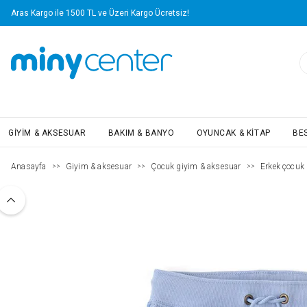
Aras Kargo ile 1500 TL ve Üzeri Kargo Ücretsiz!
GIYIM & AKSESUAR
BAKIM & BANYO
OYUNCAK & KITAP
BE
Anasayfa
Giyim & aksesuar
Çocuk giyim & aksesuar
Erkek çocuk (
>>
>>
>>