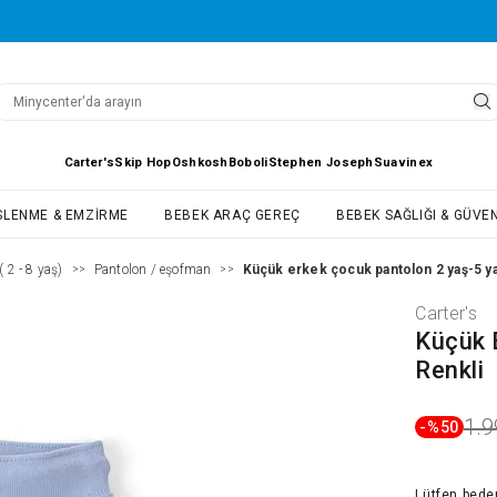
Carter's
Skip Hop
Oshkosh
Boboli
Stephen Joseph
Suavinex
SLENME & EMZIRME
BEBEK ARAÇ GEREÇ
BEBEK SAĞLIĞI & GÜVEN
 2 - 8 yaş)
Pantolon / eşofman
Küçük erkek çocuk pantolon 2 yaş-5 ya
>>
>>
Carter's
Küçük 
Renkli
1.9
-%
50
Lütfen
bede