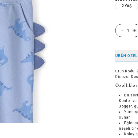
2 YAŞ
ÜRÜN ÖZEL
Ürün Kodu
:
Dinozor Des
Özellikler
Bu sevi
Konfor ve 
Jogger, gü
Yumuşak
sunar
Eğlenc
neşeli bir
Kolay g