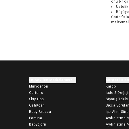
onu bir çı
Üstelik
Büyüyen
Carter's 
malzemele
En Sevilen Markalarımız
Müşteri Hizm
Minycenter
Kargo
Carter's
İade & Değiş
Skip Hop
Sipariş Takibi
OshKosh
Sıkça Sorulan
Baby Brezza
İşe Alım Süre
Pamina
Aydınlatma M
Babybjörn
Aydınlatma M