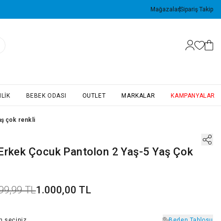
Mağazalar
Sipariş Takip
LIK
BEBEK ODASI
OUTLET
MARKALAR
KAMPANYALAR
ş çok renkli
Erkek Çocuk Pantolon 2 Yaş-5 Yaş Çok
99,99 TL
1.000,00 TL
n
seçiniz
Beden Tablosu