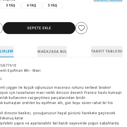
3 YAŞ
4 YAŞ
5 YAŞ
SEPETE EKLE
LIKLERI
TAKSIT TABLOSU
MAĞAZADA BUL
2U677610
enli Eşofman Altı - Mavi
i:
mli jogger ile küçük oğlunuzun maceracı ruhunu serbest bırakın!
oyun için tasarlanan mavi renkli dinozor desenli Fransız havlu kumaşlı
nlük kullanımın vazgeçilmez parçalarından biridir
 kumaştan üretilen bu eşofman altı, gün boyu süren rahat bir his
eli dinozor baskısı, çocuğunuzun hayal gücünü harekete geçirecek
 dokunuş katar
iyilebilir yapısı ve ayarlanabilir bel bandı sayesinde yoğun sabahlarda