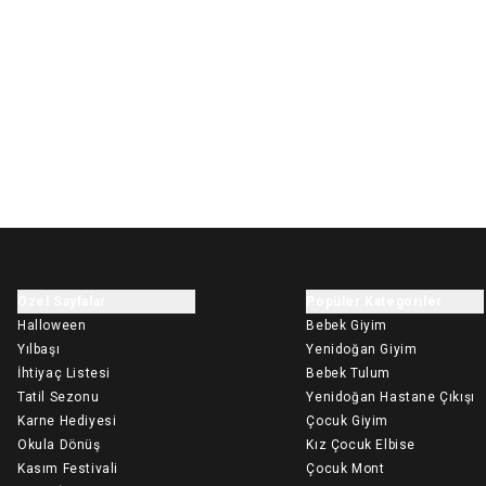
Özel Sayfalar
Popüler Kategoriler
Halloween
Bebek Giyim
Yılbaşı
Yenidoğan Giyim
İhtiyaç Listesi
Bebek Tulum
Tatil Sezonu
Yenidoğan Hastane Çıkışı
Karne Hediyesi
Çocuk Giyim
Okula Dönüş
Kız Çocuk Elbise
Kasım Festivali
Çocuk Mont