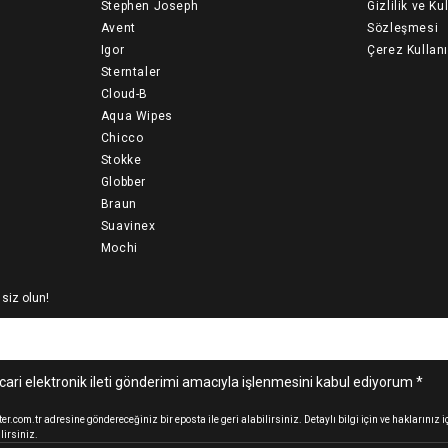
Stephen Joseph
Gizlilik ve Ku
Avent
Sözleşmesi
Igor
Çerez Kullan
Sterntaler
Cloud-B
Aqua Wipes
Chicco
Stokke
Globber
Braun
Suavinex
Mochi
 siz olun!
cari elektronik ileti gönderimi amacıyla işlenmesini kabul ediyorum *
.com.tr adresine göndereceğiniz bir eposta ile geri alabilirsiniz. Detaylı bilgi için ve haklarınız
lirsiniz.