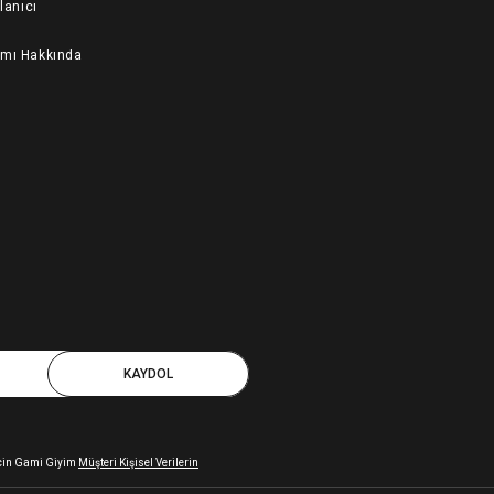
llanıcı
ımı Hakkında
KAYDOL
 için Gami Giyim
Müşteri Kişisel Verilerin