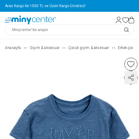
Aras Kargo ile 1500 TL ve Üzeri Kargo Ücretsiz!
Anasayfa
Giyim & aksesuar
Çocuk giyim & aksesuar
Erkek çocuk (
>>
>>
>>