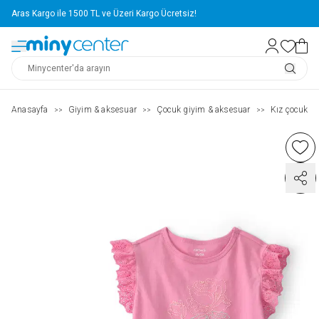
Aras Kargo ile 1500 TL ve Üzeri Kargo Ücretsiz!
Anasayfa
Giyim & aksesuar
Çocuk giyim & aksesuar
Kız çocuk ( 2
>>
>>
>>