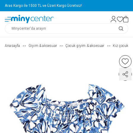
Aras Kargo ile 1500 TL ve Üzeri Kargo Ücretsiz!
Anasayfa
Giyim & aksesuar
Çocuk giyim & aksesuar
Kız çocuk ( 2
>>
>>
>>