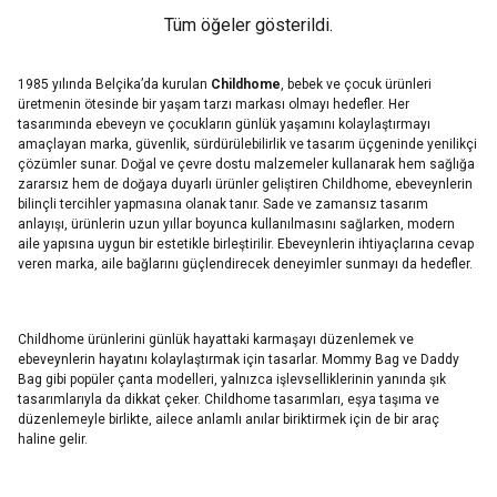
Tüm öğeler gösterildi.
1985 yılında Belçika’da kurulan
Childhome
, bebek ve çocuk ürünleri
üretmenin ötesinde bir yaşam tarzı markası olmayı hedefler. Her
tasarımında ebeveyn ve çocukların günlük yaşamını kolaylaştırmayı
amaçlayan marka, güvenlik, sürdürülebilirlik ve tasarım üçgeninde yenilikçi
çözümler sunar. Doğal ve çevre dostu malzemeler kullanarak hem sağlığa
zararsız hem de doğaya duyarlı ürünler geliştiren Childhome, ebeveynlerin
bilinçli tercihler yapmasına olanak tanır. Sade ve zamansız tasarım
anlayışı, ürünlerin uzun yıllar boyunca kullanılmasını sağlarken, modern
aile yapısına uygun bir estetikle birleştirilir. Ebeveynlerin ihtiyaçlarına cevap
veren marka, aile bağlarını güçlendirecek deneyimler sunmayı da hedefler.
Childhome ürünlerini günlük hayattaki karmaşayı düzenlemek ve
ebeveynlerin hayatını kolaylaştırmak için tasarlar. Mommy Bag ve Daddy
Bag gibi popüler çanta modelleri, yalnızca işlevselliklerinin yanında şık
tasarımlarıyla da dikkat çeker. Childhome tasarımları, eşya taşıma ve
düzenlemeyle birlikte, ailece anlamlı anılar biriktirmek için de bir araç
haline gelir.