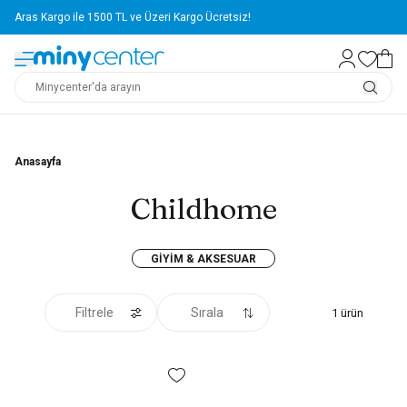
Aras Kargo ile 1500 TL ve Üzeri Kargo Ücretsiz!
Anasayfa
Childhome
GIYIM & AKSESUAR
Filtrele
Sırala
1
ürün