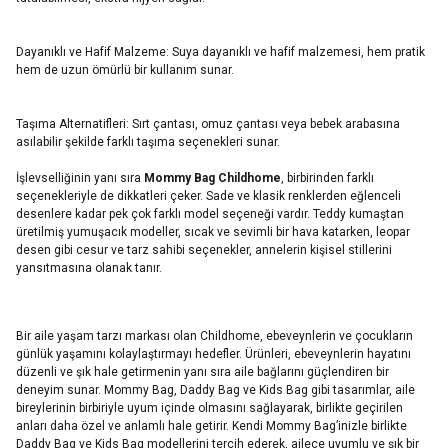
Dayanıklı ve Hafif Malzeme: Suya dayanıklı ve hafif malzemesi, hem pratik
hem de uzun ömürlü bir kullanım sunar.
Taşıma Alternatifleri: Sırt çantası, omuz çantası veya bebek arabasına
asılabilir şekilde farklı taşıma seçenekleri sunar.
İşlevselliğinin yanı sıra
Mommy Bag Childhome
, birbirinden farklı
seçenekleriyle de dikkatleri çeker. Sade ve klasik renklerden eğlenceli
desenlere kadar pek çok farklı model seçeneği vardır. Teddy kumaştan
üretilmiş yumuşacık modeller, sıcak ve sevimli bir hava katarken, leopar
desen gibi cesur ve tarz sahibi seçenekler, annelerin kişisel stillerini
yansıtmasına olanak tanır.
Bir aile yaşam tarzı markası olan Childhome, ebeveynlerin ve çocukların
günlük yaşamını kolaylaştırmayı hedefler. Ürünleri, ebeveynlerin hayatını
düzenli ve şık hale getirmenin yanı sıra aile bağlarını güçlendiren bir
deneyim sunar. Mommy Bag, Daddy Bag ve Kids Bag gibi tasarımlar, aile
bireylerinin birbiriyle uyum içinde olmasını sağlayarak, birlikte geçirilen
anları daha özel ve anlamlı hale getirir. Kendi Mommy Bag’inizle birlikte
Daddy Bag ve Kids Bag modellerini tercih ederek, ailece uyumlu ve şık bir