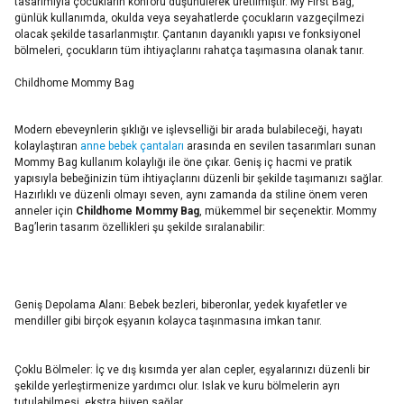
tasarımıyla çocukların konforu düşünülerek üretilmiştir. My First Bag,
günlük kullanımda, okulda veya seyahatlerde çocukların vazgeçilmezi
olacak şekilde tasarlanmıştır. Çantanın dayanıklı yapısı ve fonksiyonel
bölmeleri, çocukların tüm ihtiyaçlarını rahatça taşımasına olanak tanır.
Childhome Mommy Bag
Modern ebeveynlerin şıklığı ve işlevselliği bir arada bulabileceği, hayatı
kolaylaştıran
anne bebek çantaları
arasında en sevilen tasarımları sunan
Mommy Bag kullanım kolaylığı ile öne çıkar. Geniş iç hacmi ve pratik
yapısıyla bebeğinizin tüm ihtiyaçlarını düzenli bir şekilde taşımanızı sağlar.
Hazırlıklı ve düzenli olmayı seven, aynı zamanda da stiline önem veren
anneler için
Childhome Mommy Bag
, mükemmel bir seçenektir. Mommy
Bag’lerin tasarım özellikleri şu şekilde sıralanabilir:
Geniş Depolama Alanı: Bebek bezleri, biberonlar, yedek kıyafetler ve
mendiller gibi birçok eşyanın kolayca taşınmasına imkan tanır.
Çoklu Bölmeler: İç ve dış kısımda yer alan cepler, eşyalarınızı düzenli bir
şekilde yerleştirmenize yardımcı olur. Islak ve kuru bölmelerin ayrı
tutulabilmesi, ekstra hijyen sağlar.