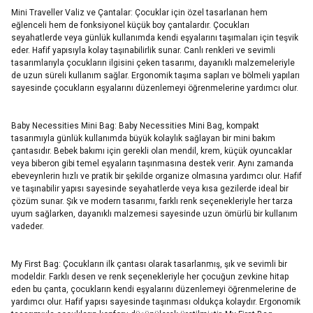
Mini Traveller Valiz ve Çantalar: Çocuklar için özel tasarlanan hem
eğlenceli hem de fonksiyonel küçük boy çantalardır. Çocukları
seyahatlerde veya günlük kullanımda kendi eşyalarını taşımaları için teşvik
eder. Hafif yapısıyla kolay taşınabilirlik sunar. Canlı renkleri ve sevimli
tasarımlarıyla çocukların ilgisini çeken tasarımı, dayanıklı malzemeleriyle
de uzun süreli kullanım sağlar. Ergonomik taşıma sapları ve bölmeli yapıları
sayesinde çocukların eşyalarını düzenlemeyi öğrenmelerine yardımcı olur.
Baby Necessities Mini Bag: Baby Necessities Mini Bag, kompakt
tasarımıyla günlük kullanımda büyük kolaylık sağlayan bir mini bakım
çantasıdır. Bebek bakımı için gerekli olan mendil, krem, küçük oyuncaklar
veya biberon gibi temel eşyaların taşınmasına destek verir. Aynı zamanda
ebeveynlerin hızlı ve pratik bir şekilde organize olmasına yardımcı olur. Hafif
ve taşınabilir yapısı sayesinde seyahatlerde veya kısa gezilerde ideal bir
çözüm sunar. Şık ve modern tasarımı, farklı renk seçenekleriyle her tarza
uyum sağlarken, dayanıklı malzemesi sayesinde uzun ömürlü bir kullanım
vadeder.
My First Bag: Çocukların ilk çantası olarak tasarlanmış, şık ve sevimli bir
modeldir. Farklı desen ve renk seçenekleriyle her çocuğun zevkine hitap
eden bu çanta, çocukların kendi eşyalarını düzenlemeyi öğrenmelerine de
yardımcı olur. Hafif yapısı sayesinde taşınması oldukça kolaydır. Ergonomik