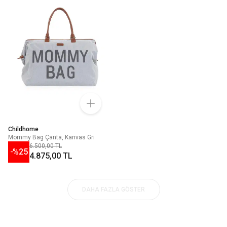
Childhome
Mommy Bag Çanta, Kanvas Gri
6.500,00 TL
-%
25
4.875,00 TL
DAHA FAZLA GÖSTER