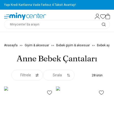
Yapı Kredi Kartlarına Vade Farksız 4 Taksit Avantajı!
Anasayfa
Giyim & aksesuar
Bebek giyim & aksesuar
Bebek ayakk
>>
>>
>>
Anne Bebek Çantaları
Filtrele
Sırala
28
ürün