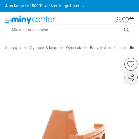
Aras Kargo ile 1500 TL ve Üzeri Kargo Ücretsiz!
Anasayfa
Oyuncak & kitap
Oyuncak
Banyo oyuncakları
Biopl
>>
>>
>>
>>