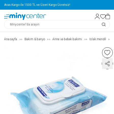
Aras Kargo ile 1500 TL ve Üzeri Kargo Ücretsiz!
Anasayfa
Bakım & banyo
Anne ve bebek bakımı
Islak mendil
>>
>>
>>
>>