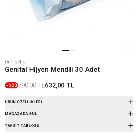
Dr.Fischer
Genital Hijyen Mendili 30 Adet
790,00 TL
632,00 TL
-%
20
ÜRÜN ÖZELLIKLERI
Ürün Kodu
:
DRFSCHR.GENHIJMEN.0550
MAĞAZADA BUL
Hamilelik ve doğum sırasında, seyahatlerde hijyenik temizlik bakımı
artık çok daha pratik ve kolay.
TAKSIT TABLOSU
Özellikleri: