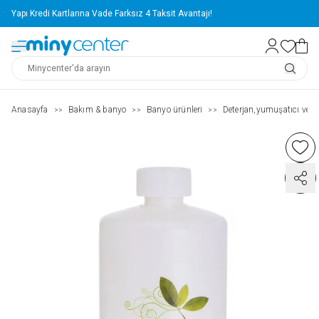
Yapı Kredi Kartlarına Vade Farksız 4 Taksit Avantajı!
Anasayfa
Bakım & banyo
Banyo ürünleri
Deterjan,yumuşatıcı ve te
>>
>>
>>