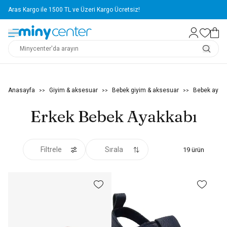
Aras Kargo ile 1500 TL ve Üzeri Kargo Ücretsiz!
Anasayfa
Giyim & aksesuar
Bebek giyim & aksesuar
Bebek ayakk
>>
>>
>>
Erkek Bebek Ayakkabı
Filtrele
Sırala
19
ürün