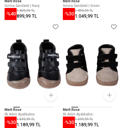
Merli Rose
Merli Rose
İsmira Sandalet | Navy
İsmira Sandalet | Green
1.499,99 TL
1.499,99 TL
-%
40
-%
30
899,99 TL
1.049,99 TL
Merli Rose
Merli Rose
İlk Adım Ayakkabısı
İlk Adım Ayakkabısı
1.699,99 TL
1.699,99 TL
-%
30
-%
30
1.189,99 TL
1.189,99 TL