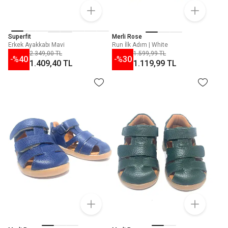
Superfit
Merli Rose
Erkek Ayakkabı Mavi
Run İlk Adım | White
2.349,00 TL
1.599,99 TL
-%
40
-%
30
1.409,40 TL
1.119,99 TL