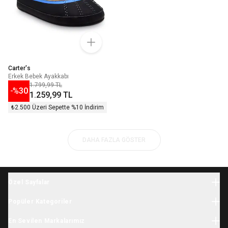
Carter's
Erkek Bebek Ayakkabı
1.799,99 TL
-%
30
1.259,99 TL
₺2.500 Üzeri Sepette %10 İndirim
DAHA FAZLA GÖSTER
Özel Sayfalar
Halloween
Popüler Kategoriler
Yılbaşı
Bebek Giyim
İhtiyaç Listesi
En Sevilen Markalarımız