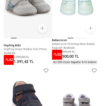
Bebecocon
Bebecocon Firststep Mavi Bebek
Hopfrög Kids
Bağcıklı Ayakkabı
Hopfrög Smart Walker First Prime
599,99 TL
Ayakkabı
-%
50
300,00 TL
2.399,00 TL
-%
42
1.391,42 TL
₺2.500 Üzeri Sepette %10 İndirim