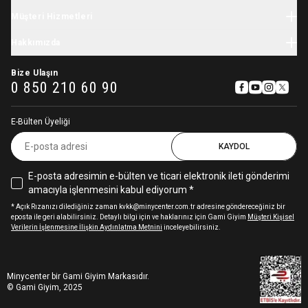
Yenidoğan Giyim
Tatil Sezonu
Minycenter
Bebek Tulum
Müşteri Hizmetleri
Karne Hediyesi
Carter's
Yenidoğan Hastane Çıkışı
Okula Dönüş
Kargo
Skip Hop
Hakkımızda
Çocuk Giyim
Kasım Festivali
İade & Değişim
OshKosh
Kız Çocuk Elbise
Hikayemiz
11.11 İndirimleri
Sipariş Takibi
Baby Brezza
Bize Ulaşın
Çocuk Mont
Sıkça Sorulan Sorular
0 850 210 60 90
Pamina
Kız Çocuk Eşofman Takımı
İşe Alım Süreçleri Aydınlatma Metni
Babybjörn
Aydınlatma Metni
Stephen Joseph
E-Bülten Üyeliği
Gizlilik ve Kullanıcı Sözleşmesi
Avent
Çerez Kullanımı Hakkında
KAYDOL
Igor
Sterntaler
E-posta adresimin e-bülten ve ticari elektronik ileti gönderimi
Cloud-B
amacıyla işlenmesini kabul ediyorum *
Aqua Wipes
Chicco
* Açık Rızanızı dilediğiniz zaman kvkk@minycenter.com.tr adresine göndereceğiniz bir
eposta ile geri alabilirsiniz. Detaylı bilgi için ve haklarınız için Gami Giyim
Müşteri Kişisel
Stokke
Verilerin İşlenmesine İlişkin Aydınlatma Metnini
inceleyebilirsiniz.
Globber
Braun
Suavinex
Minycenter bir Gami Giyim Markasıdır.
Mochi
© Gami Giyim, 2025