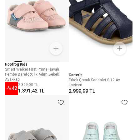
Hopfrög Kids
Smart Walker First Prime Havalı
Pembe Barefoot İlk Adım Bebek
Carter's
Ayakkabı
Erkek Çocuk Sandalet 0-12 Ay
2.399,00 TL
Lacivert
-%
42
1.391,42 TL
2.999,99 TL