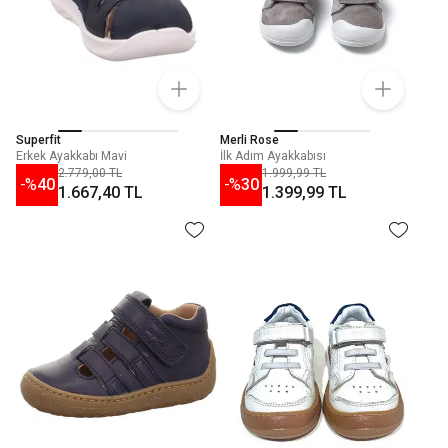
Superfit
Merli Rose
Erkek Ayakkabı Mavi
İlk Adım Ayakkabısı
2.779,00 TL
1.999,99 TL
-%
40
-%
30
1.667,40 TL
1.399,99 TL