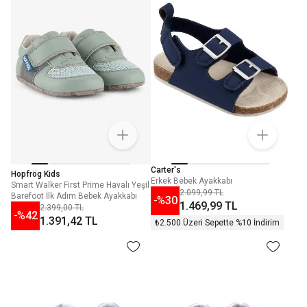
Carter's
Hopfrög Kids
Erkek Bebek Ayakkabı
Smart Walker First Prime Havalı Yeşil
2.099,99 TL
Barefoot İlk Adım Bebek Ayakkabı
-%
30
1.469,99 TL
2.399,00 TL
-%
42
1.391,42 TL
₺2.500 Üzeri Sepette %10 İndirim