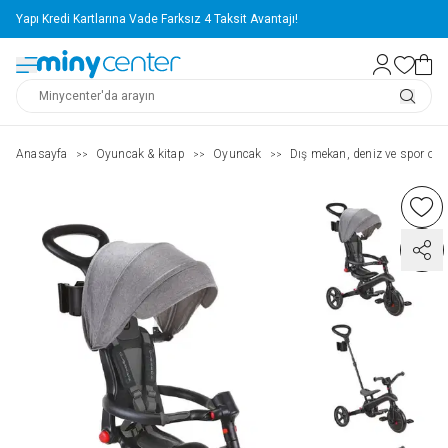
Yapı Kredi Kartlarına Vade Farksız 4 Taksit Avantajı!
Anasayfa
Oyuncak & kitap
Oyuncak
Dış mekan, deniz ve spor oyu
>>
>>
>>