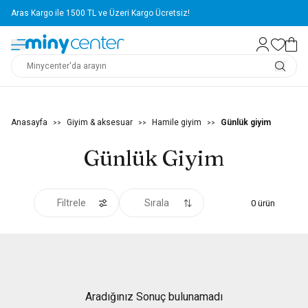
Aras Kargo ile 1500 TL ve Üzeri Kargo Ücretsiz!
Anasayfa
Giyim & aksesuar
Hamile giyim
Günlük giyim
>>
>>
>>
Günlük Giyim
Filtrele
Sırala
0
ürün
Aradığınız Sonuç bulunamadı