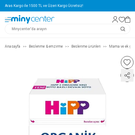
Aras Kargo ile 1500 TL ve Üzeri Kargo Ücretsiz!
Anasayfa
Beslenme & emzirme
Beslenme ürünleri
Mama ve ek gıd
>>
>>
>>