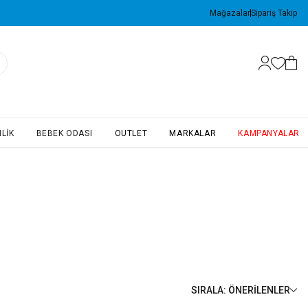
Mağazalar
Sipariş Takip
LIK
BEBEK ODASI
OUTLET
MARKALAR
KAMPANYALAR
SIRALA
:
ÖNERILENLER