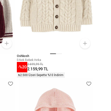
Oshkosh
Erkek Bebek Hırka
2.699,99 TL
-%
20
2.159,99 TL
₺2.500 Üzeri Sepette %10 İndirim