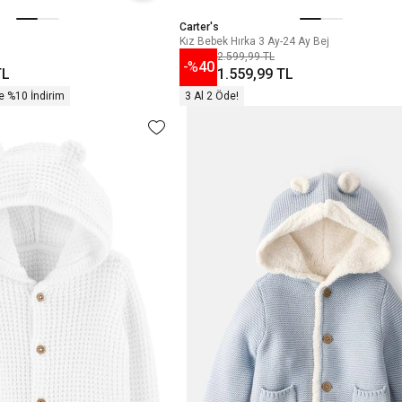
Carter's
Kız Bebek Hırka 3 Ay-24 Ay Bej
2.599,99 TL
-%
40
TL
1.559,99 TL
e %10 İndirim
3 Al 2 Öde!