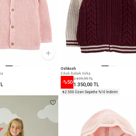
Oshkosh
ka
Erkek Bebek Hırka
2.699,99 TL
-%
50
TL
1.350,00 TL
₺2.500 Üzeri Sepette %10 İndirim