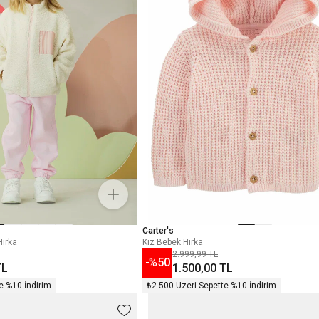
Carter's
Hırka
Kız Bebek Hırka
2.999,99 TL
-%
50
TL
1.500,00 TL
e %10 İndirim
₺2.500 Üzeri Sepette %10 İndirim