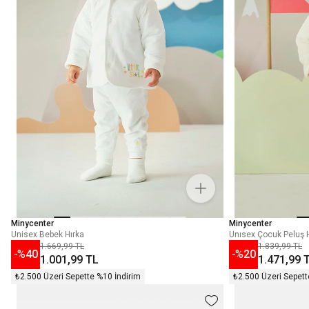
Minycenter
Minycenter
Unisex Bebek Hırka
Unısex Çocuk Peluş 
1.669,99 TL
1.839,99 TL
-%
40
-%
20
1.001,99 TL
1.471,99 
₺2.500 Üzeri Sepette %10 İndirim
₺2.500 Üzeri Sepett