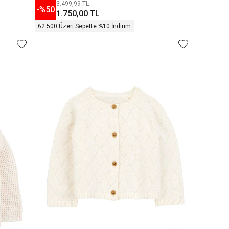
3.499,99 TL
-%
50
1.750,00 TL
₺2.500 Üzeri Sepette %10 İndirim