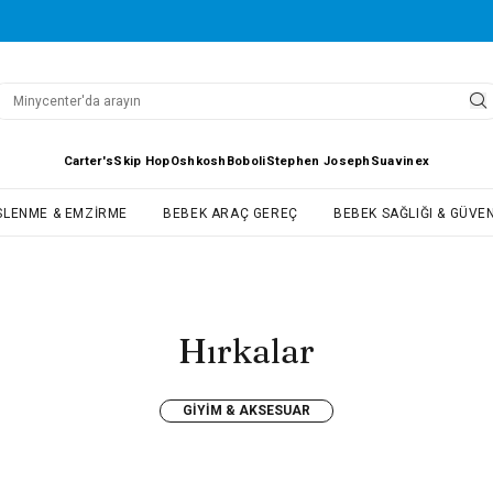
Carter's
Skip Hop
Oshkosh
Boboli
Stephen Joseph
Suavinex
SLENME & EMZIRME
BEBEK ARAÇ GEREÇ
BEBEK SAĞLIĞI & GÜVEN
Hırkalar
GIYIM & AKSESUAR