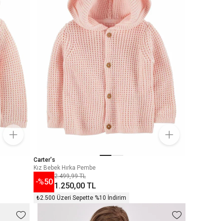
Carter's
Kız Bebek Hırka Pembe
2.499,99 TL
-%
50
1.250,00 TL
₺2.500 Üzeri Sepette %10 İndirim