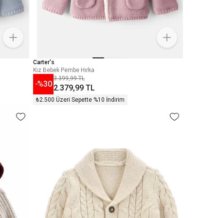
Carter's
Kız Bebek Pembe Hırka
3.399,99 TL
-%
30
2.379,99 TL
₺2.500 Üzeri Sepette %10 İndirim