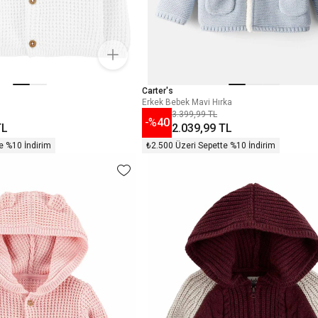
Carter's
Erkek Bebek Mavi Hırka
3.399,99 TL
-%
40
TL
2.039,99 TL
e %10 İndirim
₺2.500 Üzeri Sepette %10 İndirim