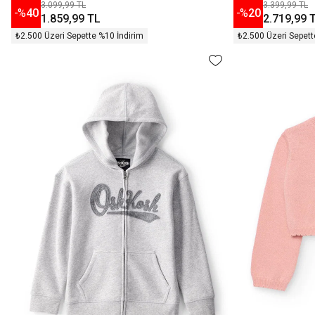
3.099,99 TL
3.399,99 TL
-%
40
-%
20
1.859,99 TL
2.719,99 
₺2.500 Üzeri Sepette %10 İndirim
₺2.500 Üzeri Sepett