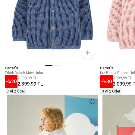
Carter's
Carter's
Erkek Bebek Mavi Hırka
Kız Bebek Pembe Hır
2.999,99 TL
2.999,99 TL
-%
20
-%
30
2.399,99 TL
2.099,99 
3 Al 2 Öde!
3 Al 2 Öde!