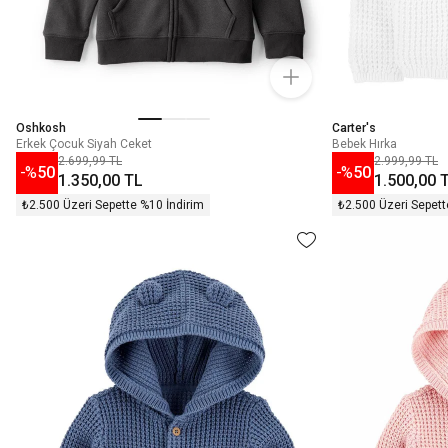
Oshkosh
Carter's
Erkek Çocuk Siyah Ceket
Bebek Hırka
2.699,99 TL
2.999,99 TL
-%
50
-%
50
1.350,00 TL
1.500,00 
₺2.500 Üzeri Sepette %10 İndirim
₺2.500 Üzeri Sepett