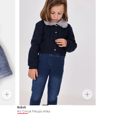
Boboli
Kız Çocuk Peluşlu Hırka