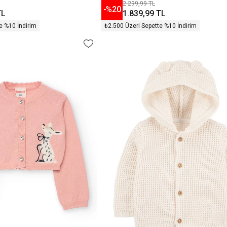
2.299,99 TL
-%
20
TL
1.839,99 TL
e %10 İndirim
₺2.500 Üzeri Sepette %10 İndirim