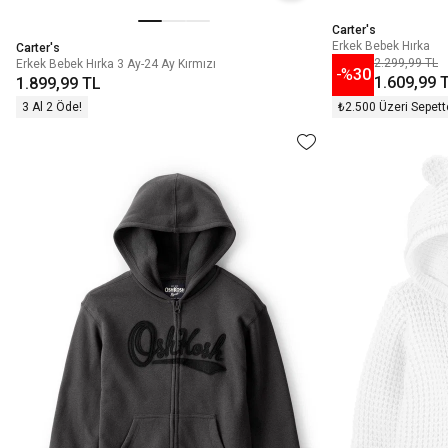
Carter's
Erkek Bebek Hırka
Carter's
2.299,99 TL
Erkek Bebek Hırka 3 Ay-24 Ay Kırmızı
-%
30
1.609,99 
1.899,99 TL
3 Al 2 Öde!
₺2.500 Üzeri Sepett