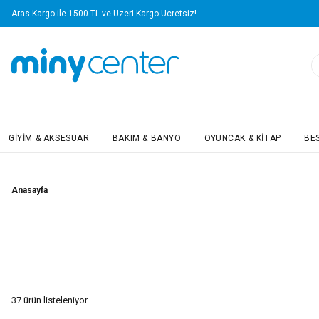
Yapı Kredi Kartlarına Vade Farksız 4 Taksit Avantajı!
GIYIM & AKSESUAR
BAKIM & BANYO
OYUNCAK & KITAP
BE
Anasayfa
37
ürün listeleniyor