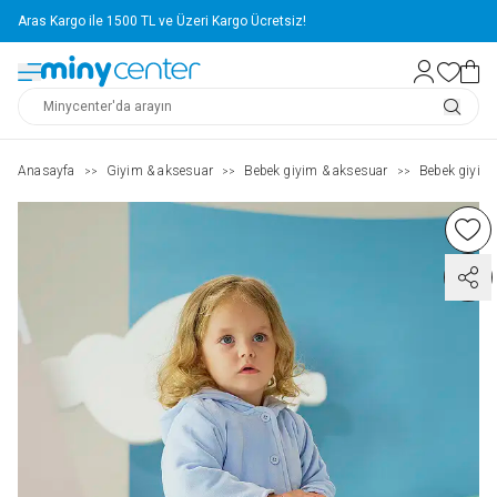
Aras Kargo ile 1500 TL ve Üzeri Kargo Ücretsiz!
Anasayfa
Giyim & aksesuar
Bebek giyim & aksesuar
Bebek giyim
>>
>>
>>