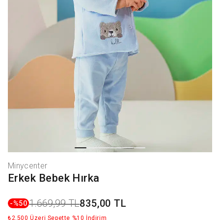
Minycenter
Erkek Bebek Hırka
1.669,99 TL
835,00 TL
-%
50
₺2.500 Üzeri Sepette %10 İndirim