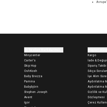
Avrupa'
En Sevilen Markalarımız
Müşteri Hizm
Minycenter
Kargo
Carter's
İade & Değiş
Skip Hop
Sipariş Takibi
OshKosh
Sıkça Sorulan
Baby Brezza
İşe Alım Süre
Pamina
Aydınlatma M
Babybjörn
Aydınlatma M
Stephen Joseph
Gizlilik ve Ku
Avent
Sözleşmesi
Igor
Çerez Kullan