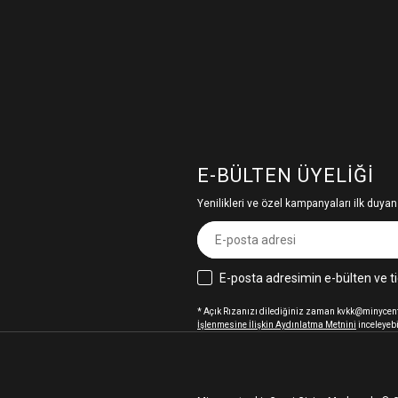
E-BÜLTEN ÜYELIĞI
Yenilikleri ve özel kampanyaları ilk duyan
E-posta adresimin e-bülten ve ti
* Açık Rızanızı dilediğiniz zaman kvkk@minycenter
İşlenmesine İlişkin Aydınlatma Metnini
inceleyebi