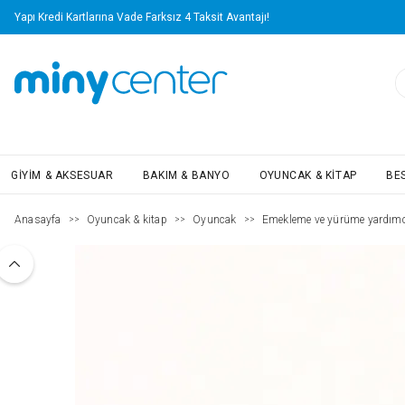
Yapı Kredi Kartlarına Vade Farksız 4 Taksit Avantajı!
GIYIM & AKSESUAR
BAKIM & BANYO
OYUNCAK & KITAP
BE
Anasayfa
Oyuncak & kitap
Oyuncak
Emekleme ve yürüme yardımcı
>>
>>
>>