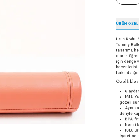
ÜRÜN ÖZEL
Ürün Kodu
:
Tummy Roller
tasarımı, he
olarak öğren
için denge 
becerilerini
farkındalığın
Özellikler
6 aydan
IGLU Yu
gözeli sün
Aynı za
deriyle ka
BPA, fi
Nemli b
IGLU ür
işaretine 