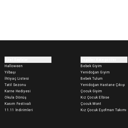
Özel Sayfalar
Popüler Kategoriler
Halloween
Bebek Giyim
Yılbaşı
Yenidoğan Giyim
İhtiyaç Listesi
Bebek Tulum
Tatil Sezonu
Yenidoğan Hastane Çıkışı
Karne Hediyesi
Çocuk Giyim
Okula Dönüş
Kız Çocuk Elbise
Kasım Festivali
Çocuk Mont
11.11 İndirimleri
Kız Çocuk Eşofman Takımı