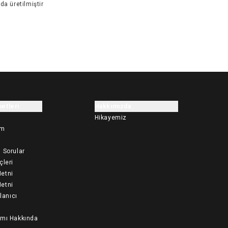
da üretilmiştir
etleri
Hakkımızda
Hikayemiz
im
 Sorular
çleri
etni
etni
llanıcı
ımı Hakkında