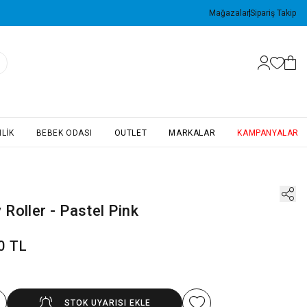
Mağazalar
Sipariş Takip
LIK
BEBEK ODASI
OUTLET
MARKALAR
KAMPANYALAR
Roller - Pastel Pink
0 TL
STOK UYARISI EKLE