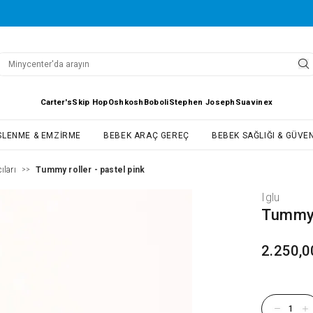
Carter's
Skip Hop
Oshkosh
Boboli
Stephen Joseph
Suavinex
SLENME & EMZIRME
BEBEK ARAÇ GEREÇ
BEBEK SAĞLIĞI & GÜVEN
ları
Tummy roller - pastel pink
>>
Iglu
Tummy 
2.250,0