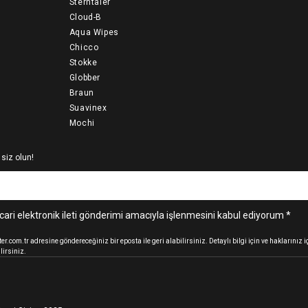
Sterntaler
Cloud-B
Aqua Wipes
Chicco
Stokke
Globber
Braun
Suavinex
Mochi
 siz olun!
cari elektronik ileti gönderimi amacıyla işlenmesini kabul ediyorum *
.com.tr adresine göndereceğiniz bir eposta ile geri alabilirsiniz. Detaylı bilgi için ve haklarınız
lirsiniz.