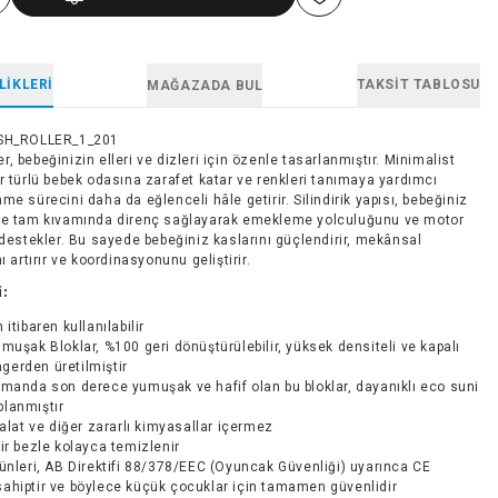
LIKLERI
TAKSIT TABLOSU
MAĞAZADA BUL
SH_ROLLER_1_201
, bebeğinizin elleri ve dizleri için özenle tasarlanmıştır. Minimalist
r türlü bebek odasına zarafet katar ve renkleri tanımaya yardımcı
me sürecini daha da eğlenceli hâle getirir. Silindirik yapısı, bebeğiniz
ve tam kıvamında direnç sağlayarak emekleme yolculuğunu ve motor
 destekler. Bu sayede bebeğiniz kaslarını güçlendirir, mekânsal
ı artırır ve koordinasyonunu geliştirir.
i:
 itibaren kullanılabilir
muşak Bloklar, %100 geri dönüştürülebilir, yüksek densiteli ve kapalı
gerden üretilmiştir
manda son derece yumuşak ve hafif olan bu bloklar, dayanıklı eco suni
planmıştır
talat ve diğer zararlı kimyasallar içermez
ir bezle kolayca temizlenir
ünleri, AB Direktifi 88/378/EEC (Oyuncak Güvenliği) uyarınca CE
sahiptir ve böylece küçük çocuklar için tamamen güvenlidir