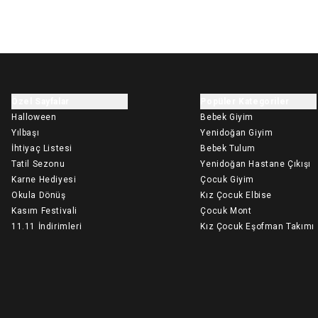
Özel Sayfalar
Popüler Kategoriler
Halloween
Bebek Giyim
Yılbaşı
Yenidoğan Giyim
İhtiyaç Listesi
Bebek Tulum
Tatil Sezonu
Yenidoğan Hastane Çıkışı
Karne Hediyesi
Çocuk Giyim
Okula Dönüş
Kız Çocuk Elbise
Kasım Festivali
Çocuk Mont
11.11 İndirimleri
Kız Çocuk Eşofman Takımı