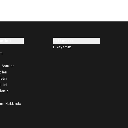
etleri
Hakkımızda
Hikayemiz
im
 Sorular
çleri
etni
etni
llanıcı
ımı Hakkında