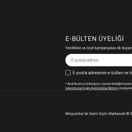
E-BÜLTEN ÜYELIĞI
Yenilikleri ve özel kampanyaları ilk duyan
E-posta adresimin e-bülten ve ti
* Açık Rızanızı dilediğiniz zaman kvkk@minycenter
İşlenmesine İlişkin Aydınlatma Metnini
inceleyebi
Minycenter bir Gami Giyim Markasıdır.
© G