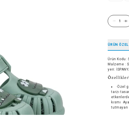
ÜRÜN ÖZEL
Ürün Kodu
:
Malzeme : Se
yeri: İSPAN
Özellikler
·Özel g
tarzı tasa
etkenlerde
kısmı ·Aya
tutmayan 