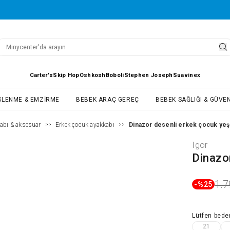
Carter's
Skip Hop
Oshkosh
Boboli
Stephen Joseph
Suavinex
SLENME & EMZIRME
BEBEK ARAÇ GEREÇ
BEBEK SAĞLIĞI & GÜVEN
abı & aksesuar
Erkek çocuk ayakkabı
Dinazor desenli erkek çocuk yeşi
>>
>>
Igor
Dinazo
1.7
-%
25
Lütfen
bede
21