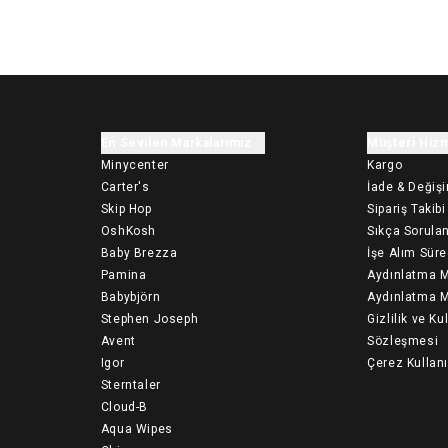
En Sevilen Markalarımız
Müşteri Hizm
Minycenter
Kargo
Carter's
İade & Değiş
Skip Hop
Sipariş Takibi
OshKosh
Sıkça Sorulan
Baby Brezza
İşe Alım Süre
Pamina
Aydınlatma M
Babybjörn
Aydınlatma M
Stephen Joseph
Gizlilik ve Ku
Avent
Sözleşmesi
Igor
Çerez Kullan
Sterntaler
Cloud-B
Aqua Wipes