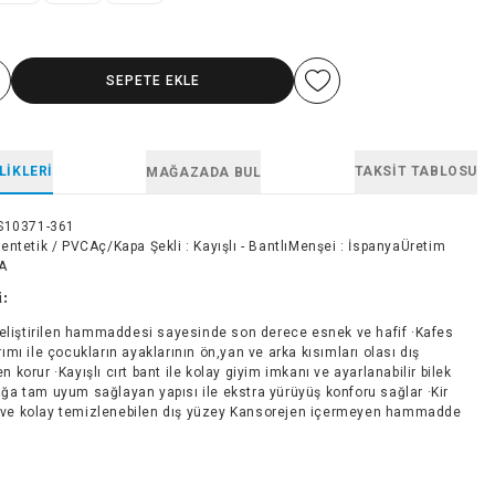
SEPETE EKLE
LIKLERI
TAKSIT TABLOSU
MAĞAZADA BUL
S10371-361
ntetik / PVCAç/Kapa Şekli : Kayışlı - BantlıMenşei : İspanyaÜretim
YA
i:
eliştirilen hammaddesi sayesinde son derece esnek ve hafif ·Kafes
rımı ile çocukların ayaklarının ön,yan ve arka kısımları olası dış
n korur ·Kayışlı cırt bant ile kolay giyim imkanı ve ayarlanabilir bilek
ğa tam uyum sağlayan yapısı ile ekstra yürüyüş konforu sağlar ·Kir
ve kolay temizlenebilen dış yüzey Kansorejen içermeyen hammadde