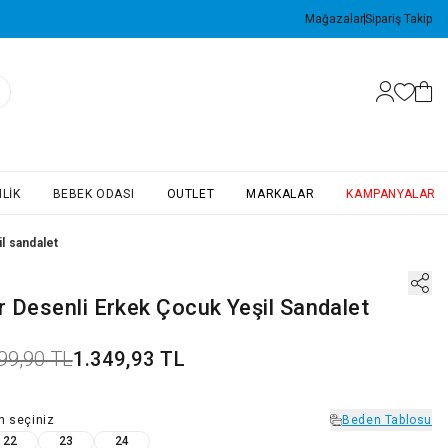
Mağazalar
Sipariş Takip
LIK
BEBEK ODASI
OUTLET
MARKALAR
KAMPANYALAR
l sandalet
r Desenli Erkek Çocuk Yeşil Sandalet
99,90 TL
1.349,93 TL
n
seçiniz
Beden Tablosu
22
23
24