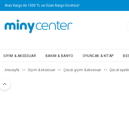
Aras Kargo ile 1500 TL ve Üzeri Kargo Ücretsiz!
GIYIM & AKSESUAR
BAKIM & BANYO
OYUNCAK & KITAP
BE
Anasayfa
Giyim & aksesuar
Çocuk giyim & aksesuar
Çocuk ayakk
>>
>>
>>