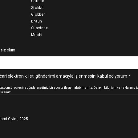
Chicco
Stokke
Globber
Braun
Suavinex
Mochi
 siz olun!
cari elektronik ileti gönderimi amacıyla işlenmesini kabul ediyorum *
.com.tr adresine göndereceğiniz bir eposta ile geri alabilirsiniz. Detaylı bilgi için ve haklarınız
lirsiniz.
ami Giyim, 2025