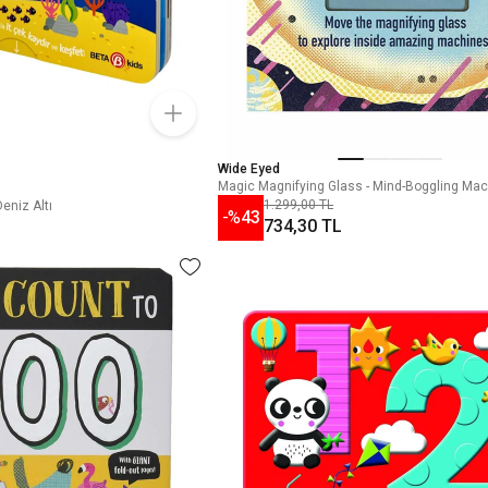
Wide Eyed
Magic Magnifying Glass - Mind-Boggling Ma
1.299,00 TL
Deniz Altı
-%
43
734,30 TL