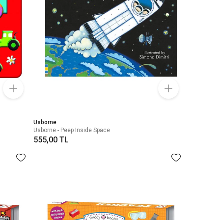
Usborne
Usborne - Peep Inside Space
555,00 TL