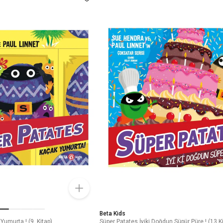
Beta Kids
Yumurta ! (9. Kitap)
Süper Patates İyiki Doğdun Süpür Püre ! (13.K