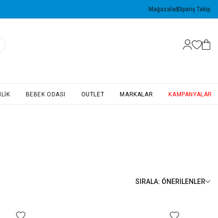
Mağazalar
Sipariş Takip
LIK
BEBEK ODASI
OUTLET
MARKALAR
KAMPANYALAR
SIRALA
:
ÖNERILENLER