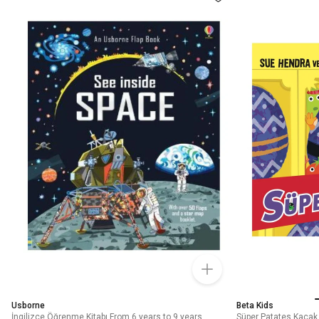
Usborne
Beta Kids
İngilizce Öğrenme Kitabı From 6 years to 9 years
Süper Patates Kaçak 