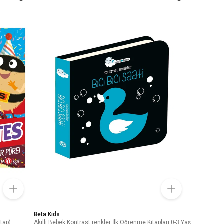
Beta Kids
itap)
Akıllı Bebek Kontrast renkler İlk Öğrenme Kitapları 0-3 Yaş