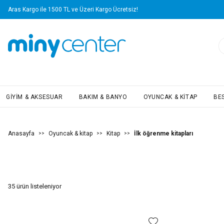
Yapı Kredi Kartlarına Vade Farksız 4 Taksit Avantajı!
GIYIM & AKSESUAR
BAKIM & BANYO
OYUNCAK & KITAP
BE
Anasayfa
Oyuncak & kitap
Kitap
İlk öğrenme kitapları
>>
>>
>>
35
ürün listeleniyor