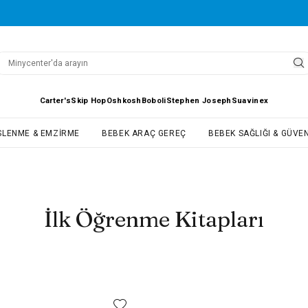
Carter's
Skip Hop
Oshkosh
Boboli
Stephen Joseph
Suavinex
SLENME & EMZIRME
BEBEK ARAÇ GEREÇ
BEBEK SAĞLIĞI & GÜVEN
İlk Öğrenme Kitapları