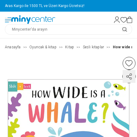
Aras Kargo ile 1500 TL ve Üzeri Kargo Ücretsiz!
Anasayfa
Oyuncak & kitap
Kitap
Sesli kitaplar
How wide ıs 
>>
>>
>>
>>