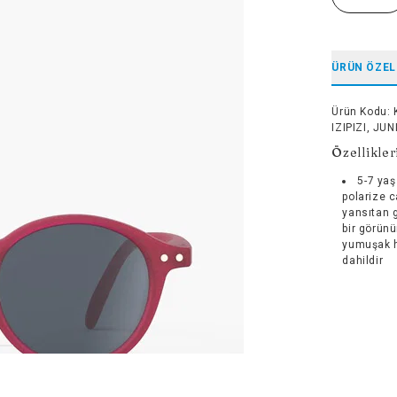
ÜRÜN ÖZEL
Ürün Kodu
:
IZIPIZI, JUN
Özellikler
5-7 yaş
polarize 
yansıtan g
bir görün
yumuşak h
dahildir