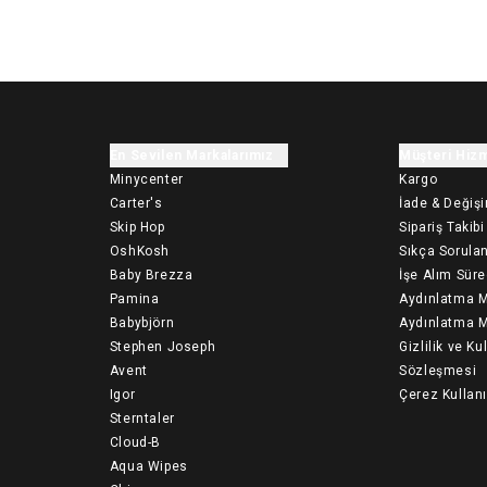
En Sevilen Markalarımız
Müşteri Hizm
Minycenter
Kargo
Carter's
İade & Değiş
Skip Hop
Sipariş Takibi
OshKosh
Sıkça Sorulan
Baby Brezza
İşe Alım Süre
Pamina
Aydınlatma M
Babybjörn
Aydınlatma M
Stephen Joseph
Gizlilik ve Ku
Avent
Sözleşmesi
Igor
Çerez Kullan
Sterntaler
Cloud-B
Aqua Wipes