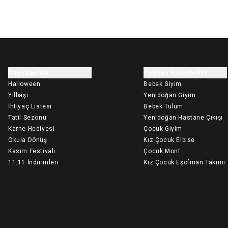
Özel Sayfalar
Popüler Kategoriler
Halloween
Bebek Giyim
Yılbaşı
Yenidoğan Giyim
İhtiyaç Listesi
Bebek Tulum
Tatil Sezonu
Yenidoğan Hastane Çıkışı
Karne Hediyesi
Çocuk Giyim
Okula Dönüş
Kız Çocuk Elbise
Kasım Festivali
Çocuk Mont
11.11 İndirimleri
Kız Çocuk Eşofman Takımı