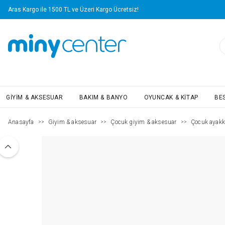
Aras Kargo ile 1500 TL ve Üzeri Kargo Ücretsiz!
GIYIM & AKSESUAR
BAKIM & BANYO
OYUNCAK & KITAP
BE
Anasayfa
Giyim & aksesuar
Çocuk giyim & aksesuar
Çocuk ayakk
>>
>>
>>