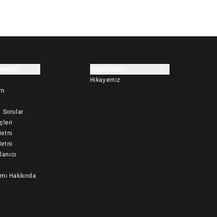
etleri
Hakkımızda
Hikayemiz
im
 Sorular
çleri
etni
etni
llanıcı
ımı Hakkında