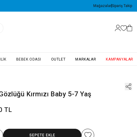
Mağazalar
Sipariş Takip
LIK
BEBEK ODASI
OUTLET
MARKALAR
KAMPANYALAR
Gözlüğü Kırmızı Baby 5-7 Yaş
0 TL
SEPETE EKLE