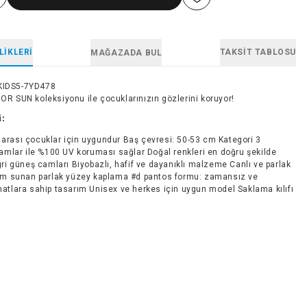
LIKLERI
TAKSIT TABLOSU
MAĞAZADA BUL
KIDS5-7YD478
IOR SUN koleksiyonu ile çocuklarınızın gözlerini koruyor!
i:
 arası çocuklar için uygundur Baş çevresi: 50-53 cm Kategori 3
camlar ile %100 UV koruması sağlar Doğal renkleri en doğru şekilde
ri güneş camları Biyobazlı, hafif ve dayanıklı malzeme Canlı ve parlak
üm sunan parlak yüzey kaplama #d pantos formu: zamansız ve
atlara sahip tasarım Unisex ve herkes için uygun model Saklama kılıfı