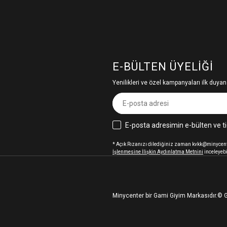
E-BÜLTEN ÜYELIĞI
Yenilikleri ve özel kampanyaları ilk duyan
E-posta adresimin e-bülten ve ti
* Açık Rızanızı dilediğiniz zaman kvkk@minycenter
İşlenmesine İlişkin Aydınlatma Metnini
inceleyebi
Minycenter bir Gami Giyim Markasıdır.
© G