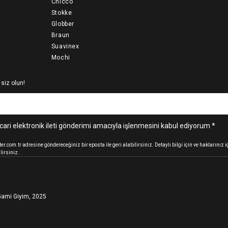
Chicco
Stokke
Globber
Braun
Suavinex
Mochi
 siz olun!
cari elektronik ileti gönderimi amacıyla işlenmesini kabul ediyorum *
.com.tr adresine göndereceğiniz bir eposta ile geri alabilirsiniz. Detaylı bilgi için ve haklarınız
lirsiniz.
ami Giyim, 2025