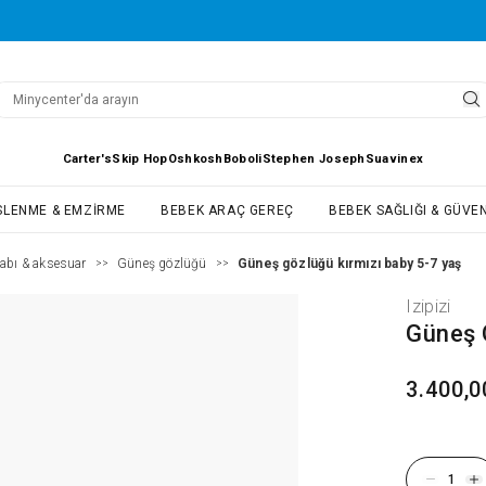
Carter's
Skip Hop
Oshkosh
Boboli
Stephen Joseph
Suavinex
SLENME & EMZIRME
BEBEK ARAÇ GEREÇ
BEBEK SAĞLIĞI & GÜVEN
abı & aksesuar
Güneş gözlüğü
Güneş gözlüğü kırmızı baby 5-7 yaş
>>
>>
Izipizi
Güneş 
3.400,0