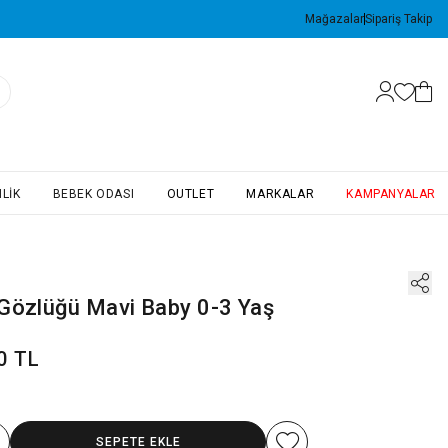
Mağazalar
Sipariş Takip
LIK
BEBEK ODASI
OUTLET
MARKALAR
KAMPANYALAR
Gözlüğü Mavi Baby 0-3 Yaş
0 TL
SEPETE EKLE