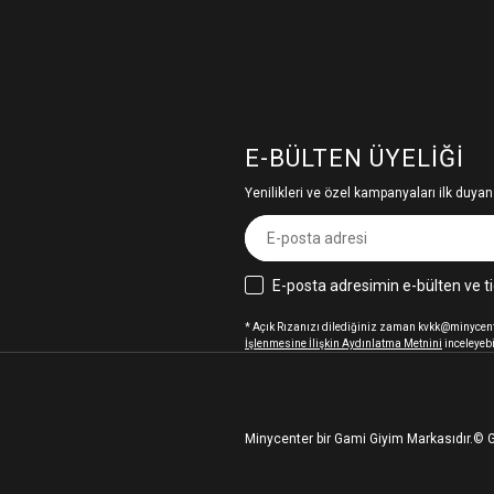
E-BÜLTEN ÜYELIĞI
Yenilikleri ve özel kampanyaları ilk duyan
E-posta adresimin e-bülten ve ti
* Açık Rızanızı dilediğiniz zaman kvkk@minycenter
İşlenmesine İlişkin Aydınlatma Metnini
inceleyebi
Minycenter bir Gami Giyim Markasıdır.
© G