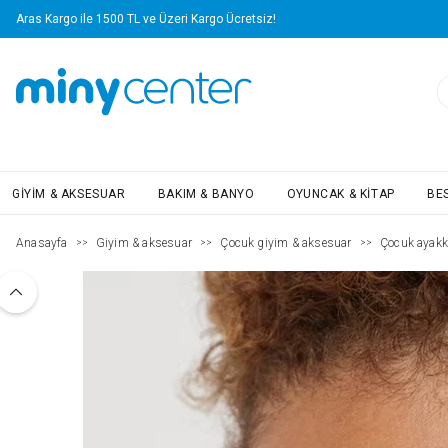
Aras Kargo ile 1500 TL ve Üzeri Kargo Ücretsiz!
GIYIM & AKSESUAR
BAKIM & BANYO
OYUNCAK & KITAP
BE
Anasayfa
Giyim & aksesuar
Çocuk giyim & aksesuar
Çocuk ayakk
>>
>>
>>