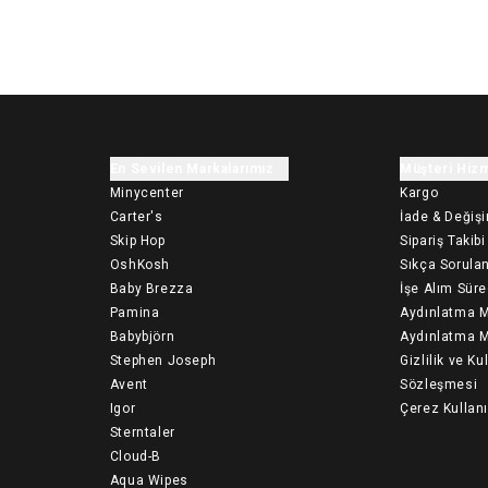
En Sevilen Markalarımız
Müşteri Hizm
Minycenter
Kargo
Carter's
İade & Değiş
Skip Hop
Sipariş Takibi
OshKosh
Sıkça Sorulan
Baby Brezza
İşe Alım Süre
Pamina
Aydınlatma M
Babybjörn
Aydınlatma M
Stephen Joseph
Gizlilik ve Ku
Avent
Sözleşmesi
Igor
Çerez Kullan
Sterntaler
Cloud-B
Aqua Wipes