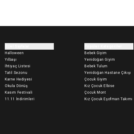
Özel Sayfalar
Popüler Kategoriler
Halloween
Bebek Giyim
Yılbaşı
Yenidoğan Giyim
İhtiyaç Listesi
Bebek Tulum
Tatil Sezonu
Yenidoğan Hastane Çıkışı
Karne Hediyesi
Çocuk Giyim
Okula Dönüş
Kız Çocuk Elbise
Kasım Festivali
Çocuk Mont
11.11 İndirimleri
Kız Çocuk Eşofman Takımı