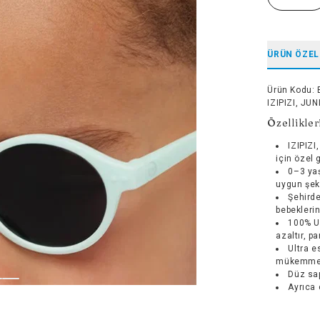
ÜRÜN ÖZEL
Ürün Kodu
:
IZIPIZI, JUN
Özellikler
IZIPIZI
için özel
0–3 yaş
uygun şeki
Şehirde
bebekleri
100% UV
azaltır, p
Ultra e
mükemmel
Düz sap
Ayrıca 