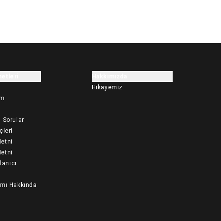
etleri
Hakkımızda
Hikayemiz
im
 Sorular
çleri
etni
etni
llanıcı
ımı Hakkında