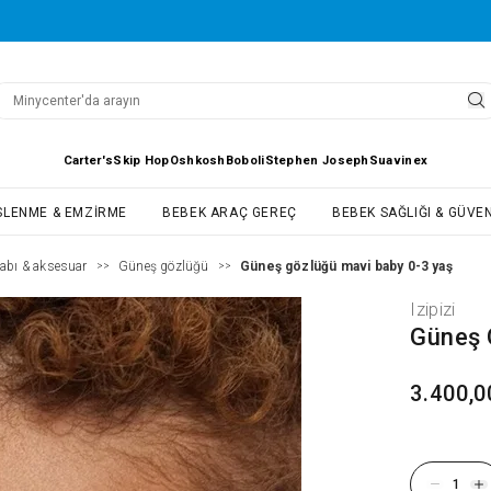
Carter's
Skip Hop
Oshkosh
Boboli
Stephen Joseph
Suavinex
SLENME & EMZIRME
BEBEK ARAÇ GEREÇ
BEBEK SAĞLIĞI & GÜVEN
abı & aksesuar
Güneş gözlüğü
Güneş gözlüğü mavi baby 0-3 yaş
>>
>>
Izipizi
Güneş 
3.400,0