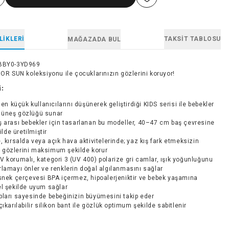
LIKLERI
TAKSIT TABLOSU
MAĞAZADA BUL
BBY0-3YD969
IOR SUN koleksiyonu ile çocuklarınızın gözlerini koruyor!
i:
, en küçük kullanıcılarını düşünerek geliştirdiği KIDS serisi ile bebekler
 güneş gözlüğü sunar
 arası bebekler için tasarlanan bu modeller, 40–47 cm baş çevresine
lde üretilmiştir
, kırsalda veya açık hava aktivitelerinde; yaz kış fark etmeksizin
n gözlerini maksimum şekilde korur
 korumalı, kategori 3 (UV 400) polarize gri camlar, ışık yoğunluğunu
arlamayı önler ve renklerin doğal algılanmasını sağlar
snek çerçevesi BPA içermez, hipoalerjeniktir ve bebek yaşamına
 şekilde uyum sağlar
ları sayesinde bebeğinizin büyümesini takip eder
çıkarılabilir silikon bant ile gözlük optimum şekilde sabitlenir