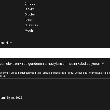
Chicco
Stokke
Globber
Braun
Suavinex
Mochi
 siz olun!
cari elektronik ileti gönderimi amacıyla işlenmesini kabul ediyorum *
.com.tr adresine göndereceğiniz bir eposta ile geri alabilirsiniz. Detaylı bilgi için ve haklarınız
lirsiniz.
ami Giyim, 2025