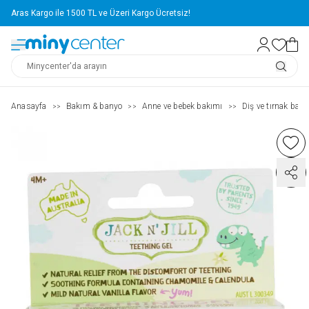
Aras Kargo ile 1500 TL ve Üzeri Kargo Ücretsiz!
Anasayfa
Bakım & banyo
Anne ve bebek bakımı
Diş ve tırnak bakı
>>
>>
>>