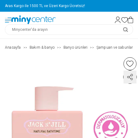
Aras Kargo ile 1500 TL ve Üzeri Kargo Ücretsiz!
Anasayfa
Bakım & banyo
Banyo ürünleri
Şampuan ve sabunlar
>>
>>
>>
>