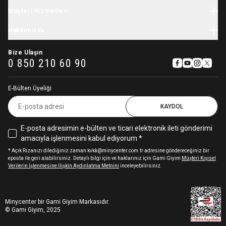
Tatil Sezonu
Minycenter
Bebek Tulum
Müşteri Hizmetleri
Karne Hediyesi
Carter's
Yenidoğan Hastane Çıkışı
Okula Dönüş
Kargo
Skip Hop
Hakkımızda
Çocuk Giyim
Kasım Festivali
İade & Değişim
OshKosh
Kız Çocuk Elbise
Hikayemiz
11.11 İndirimleri
Sipariş Takibi
Baby Brezza
Bize Ulaşın
Çocuk Mont
Sıkça Sorulan Sorular
0 850 210 60 90
Pamina
Kız Çocuk Eşofman Takımı
İşe Alım Süreçleri Aydınlatma Metni
Babybjörn
Aydınlatma Metni
Stephen Joseph
E-Bülten Üyeliği
Gizlilik ve Kullanıcı Sözleşmesi
Avent
Çerez Kullanımı Hakkında
KAYDOL
Igor
Sterntaler
E-posta adresimin e-bülten ve ticari elektronik ileti gönderimi
Cloud-B
amacıyla işlenmesini kabul ediyorum *
Aqua Wipes
Chicco
* Açık Rızanızı dilediğiniz zaman kvkk@minycenter.com.tr adresine göndereceğiniz bir
eposta ile geri alabilirsiniz. Detaylı bilgi için ve haklarınız için Gami Giyim
Müşteri Kişisel
Stokke
Verilerin İşlenmesine İlişkin Aydınlatma Metnini
inceleyebilirsiniz.
Globber
Braun
Suavinex
Minycenter bir Gami Giyim Markasıdır.
Mochi
© Gami Giyim, 2025