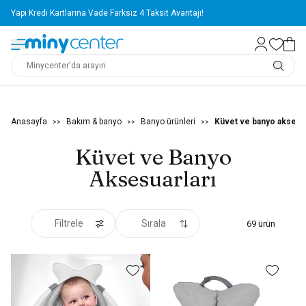
Yapı Kredi Kartlarına Vade Farksız 4 Taksit Avantajı!
Anasayfa
Bakım & banyo
Banyo ürünleri
Küvet ve banyo aksesua
>>
>>
>>
Küvet ve Banyo
Aksesuarları
Filtrele
Sırala
69
ürün