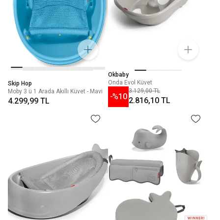
Okbaby
Onda Evol Küvet
Skip Hop
3.129,00 TL
Moby 3 ü 1 Arada Akıllı Küvet - Mavi
-%
10
2.816,10 TL
4.299,99 TL