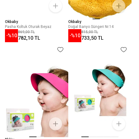
Okbaby
Okbaby
Pasha Koltuk Oturak Beyaz
Doğal Banyo Süngeri Nr.14
869,00 TL
815,00 TL
-%
10
-%
10
782,10 TL
733,50 TL