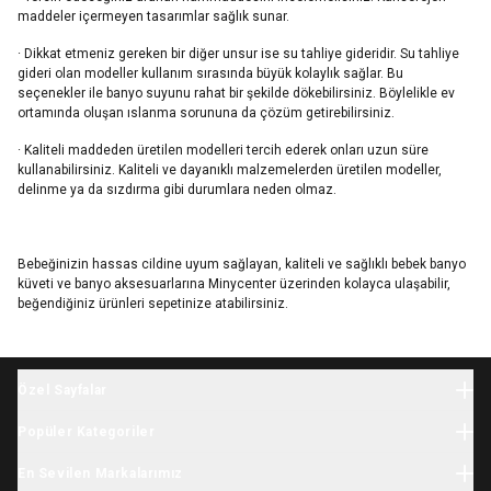
maddeler içermeyen tasarımlar sağlık sunar.
· Dikkat etmeniz gereken bir diğer unsur ise su tahliye gideridir. Su tahliye
gideri olan modeller kullanım sırasında büyük kolaylık sağlar. Bu
seçenekler ile banyo suyunu rahat bir şekilde dökebilirsiniz. Böylelikle ev
ortamında oluşan ıslanma sorununa da çözüm getirebilirsiniz.
· Kaliteli maddeden üretilen modelleri tercih ederek onları uzun süre
kullanabilirsiniz. Kaliteli ve dayanıklı malzemelerden üretilen modeller,
delinme ya da sızdırma gibi durumlara neden olmaz.
Bebeğinizin hassas cildine uyum sağlayan, kaliteli ve sağlıklı bebek banyo
küveti ve banyo aksesuarlarına Minycenter üzerinden kolayca ulaşabilir,
beğendiğiniz ürünleri sepetinize atabilirsiniz.
Özel Sayfalar
Halloween
Popüler Kategoriler
Yılbaşı
Bebek Giyim
İhtiyaç Listesi
En Sevilen Markalarımız
Yenidoğan Giyim