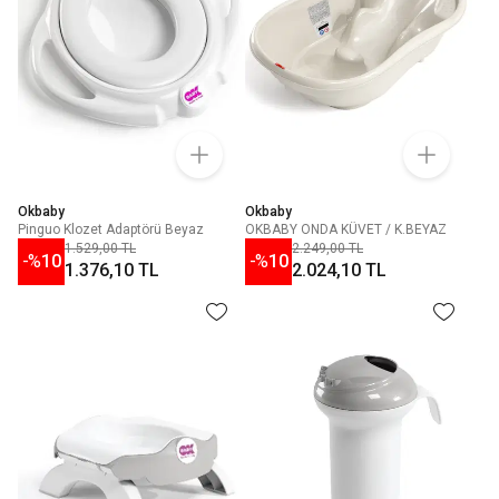
Okbaby
Okbaby
Pinguo Klozet Adaptörü Beyaz
OKBABY ONDA KÜVET / K.BEYAZ
1.529,00 TL
2.249,00 TL
-%
10
-%
10
1.376,10 TL
2.024,10 TL