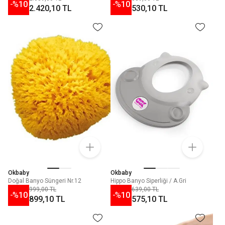
-%
10
-%
10
2.420,10 TL
530,10 TL
Okbaby
Okbaby
Doğal Banyo Süngeri Nr.12
Hippo Banyo Siperliği / A.Gri
999,00 TL
639,00 TL
-%
10
-%
10
899,10 TL
575,10 TL