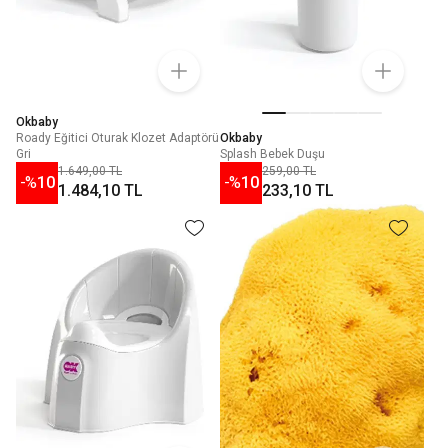
Okbaby
Roady Eğitici Oturak Klozet Adaptörü
Okbaby
Gri
Splash Bebek Duşu
1.649,00 TL
259,00 TL
-%
10
-%
10
1.484,10 TL
233,10 TL