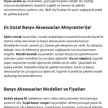
fırçası yedek uç
seçenekleri, yumuşak fırçalara sahiptir. Bu özelliği
sonucunda bebeklerin dişlerinin sağlıklı ve hassas bir şekilde
temizlenmesine yardımcı olur. Akıllı diş fırçaları ile uyum sağlayarak pratik
bir şekilde kullanılır.
En Güzel Banyo Aksesuarları Minycenter'da!
Eğitici oturak
tasarımları, tuvalet alışkanlığının kazandırılmasında büyük bir
öneme sahip olan küvet ve banyo aksesuarları arasında bulunur.
Modellerde müzik, sevimli yüz ifadesi gibi detaylara yer verilir. Bu detaylar,
bebeğin ürün ile etkileşime geçmesini sağlayarak huzursuzlanmasını
engeller.
Müzikli lazımlık
seçenekleri, tuvalet ihtiyacının giderilmesinin
ardından çalan melodileri ile çocukları eğlendirir.
Klozet adaptörü
, hijyenik
yapısı sayesinde tuvalet eğitiminde sıklıkla tercih edilir. Çıkarılabilir bir
yapıya sahiptir. Böylelikle kolay bir şekilde temizlenir. Küvet ve banyo
aksesuarları ile çocuğunuza eğlenceli, hijyenik ve pratik bir şekilde tuvalet
alışkanlığı kazandırabilirsiniz.
Banyo Aksesuarları Modelleri ve Fiyatları
Bebek yıkama lifi
, bebeklerin narin cildini tahriş etmeden temizlemeye
yardımcı olur.
Doğal banyo süngeri
seçenekleri, ekstra yumuşak yapısı ile
bebeğinizin cilt sağlığını korur. Doğal banyo süngerleri, yumuşacık dokuları