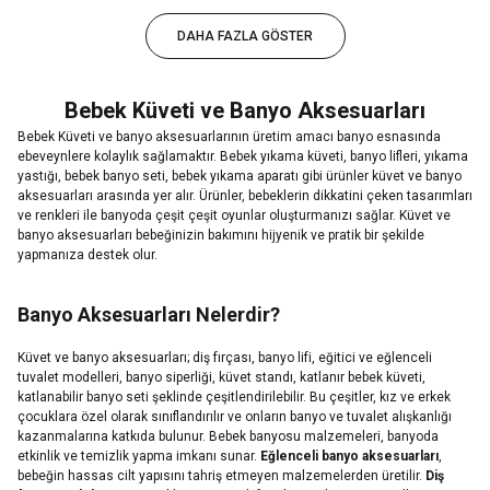
DAHA FAZLA GÖSTER
Bebek Küveti ve Banyo Aksesuarları
Bebek Küveti ve banyo aksesuarlarının üretim amacı banyo esnasında
ebeveynlere kolaylık sağlamaktır. Bebek yıkama küveti, banyo lifleri, yıkama
yastığı, bebek banyo seti, bebek yıkama aparatı gibi ürünler küvet ve banyo
aksesuarları arasında yer alır. Ürünler, bebeklerin dikkatini çeken tasarımları
ve renkleri ile banyoda çeşit çeşit oyunlar oluşturmanızı sağlar. Küvet ve
banyo aksesuarları bebeğinizin bakımını hijyenik ve pratik bir şekilde
yapmanıza destek olur.
Banyo Aksesuarları Nelerdir?
Küvet ve banyo aksesuarları; diş fırçası, banyo lifi, eğitici ve eğlenceli
tuvalet modelleri, banyo siperliği, küvet standı, katlanır bebek küveti,
katlanabilir banyo seti şeklinde çeşitlendirilebilir. Bu çeşitler, kız ve erkek
çocuklara özel olarak sınıflandırılır ve onların banyo ve tuvalet alışkanlığı
kazanmalarına katkıda bulunur. Bebek banyosu malzemeleri, banyoda
etkinlik ve temizlik yapma imkanı sunar.
Eğlenceli banyo aksesuarları
,
bebeğin hassas cilt yapısını tahriş etmeyen malzemelerden üretilir.
Diş