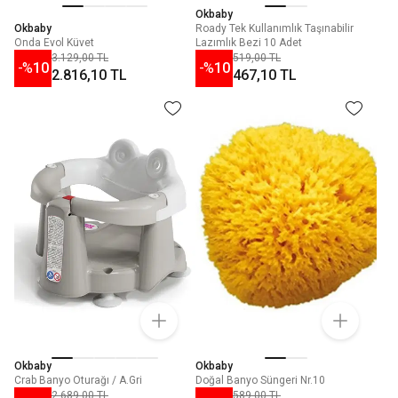
Okbaby
Okbaby
Roady Tek Kullanımlık Taşınabilir
Onda Evol Küvet
Lazımlık Bezi 10 Adet
3.129,00 TL
519,00 TL
-%
10
-%
10
2.816,10 TL
467,10 TL
Okbaby
Okbaby
Crab Banyo Oturağı / A.Gri
Doğal Banyo Süngeri Nr.10
2.689,00 TL
589,00 TL