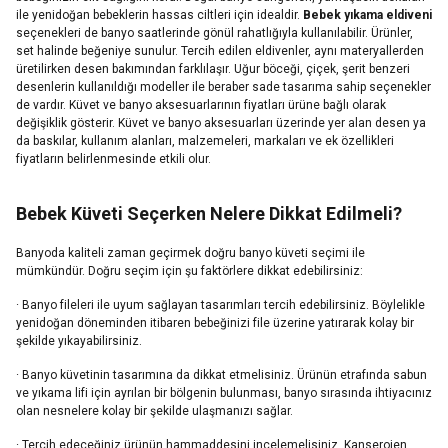
ile yenidoğan bebeklerin hassas ciltleri için idealdir.
Bebek yıkama eldiveni
seçenekleri de banyo saatlerinde gönül rahatlığıyla kullanılabilir. Ürünler,
set halinde beğeniye sunulur. Tercih edilen eldivenler, aynı materyallerden
üretilirken desen bakımından farklılaşır. Uğur böceği, çiçek, şerit benzeri
desenlerin kullanıldığı modeller ile beraber sade tasarıma sahip seçenekler
de vardır. Küvet ve banyo aksesuarlarının fiyatları ürüne bağlı olarak
değişiklik gösterir. Küvet ve banyo aksesuarları üzerinde yer alan desen ya
da baskılar, kullanım alanları, malzemeleri, markaları ve ek özellikleri
fiyatların belirlenmesinde etkili olur.
Bebek Küveti Seçerken Nelere Dikkat Edilmeli?
Banyoda kaliteli zaman geçirmek doğru banyo küveti seçimi ile
mümkündür. Doğru seçim için şu faktörlere dikkat edebilirsiniz:
· Banyo fileleri ile uyum sağlayan tasarımları tercih edebilirsiniz. Böylelikle
yenidoğan döneminden itibaren bebeğinizi file üzerine yatırarak kolay bir
şekilde yıkayabilirsiniz.
· Banyo küvetinin tasarımına da dikkat etmelisiniz. Ürünün etrafında sabun
ve yıkama lifi için ayrılan bir bölgenin bulunması, banyo sırasında ihtiyacınız
olan nesnelere kolay bir şekilde ulaşmanızı sağlar.
· Tercih edeceğiniz ürünün hammaddesini incelemelisiniz. Kanserojen