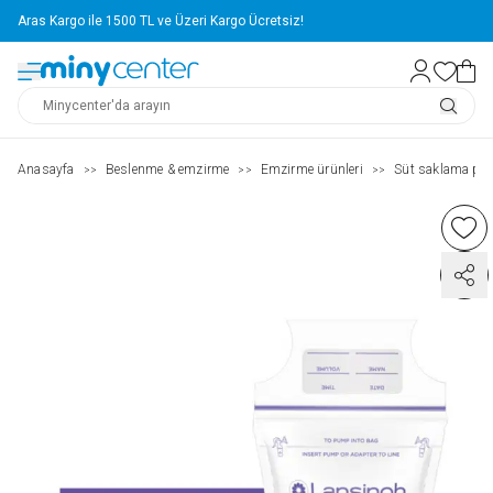
Aras Kargo ile 1500 TL ve Üzeri Kargo Ücretsiz!
Anasayfa
Beslenme & emzirme
Emzirme ürünleri
Süt saklama poşe
>>
>>
>>