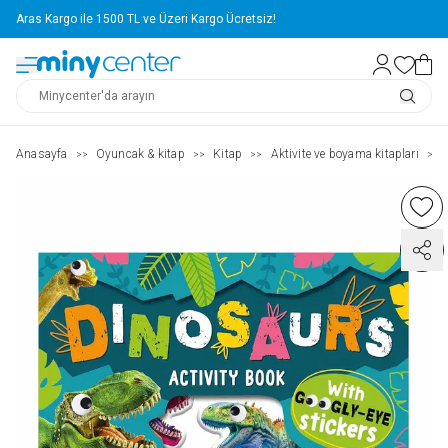
Aras Kargo ile 1500 TL ve Üzeri Kargo Ücretsiz!
Anasayfa
Oyuncak & kitap
Kitap
Aktivite ve boyama kitapları
>>
>>
>>
>>