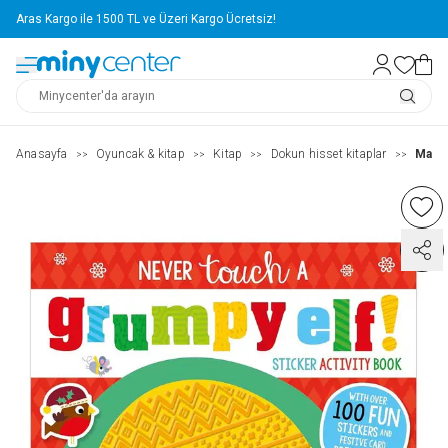
Aras Kargo ile 1500 TL ve Üzeri Kargo Ücretsiz!
Anasayfa
Oyuncak & kitap
Kitap
Dokun hisset kitaplar
Make 
>>
>>
>>
>>