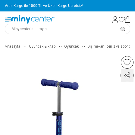
Aras Kargo ile 1500 TL ve Üzeri Kargo Ücretsiz!
Anasayfa
Oyuncak & kitap
Oyuncak
Dış mekan, deniz ve spor oyu
>>
>>
>>