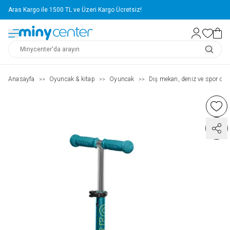
Aras Kargo ile 1500 TL ve Üzeri Kargo Ücretsiz!
Anasayfa
Oyuncak & kitap
Oyuncak
Dış mekan, deniz ve spor oyu
>>
>>
>>