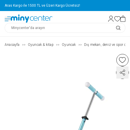
Aras Kargo ile 1500 TL ve Üzeri Kargo Ücretsiz!
Anasayfa
Oyuncak & kitap
Oyuncak
Dış mekan, deniz ve spor oyu
>>
>>
>>