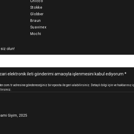
Chicco
Stokke
Globber
Braun
Suavinex
Mochi
 siz olun!
cari elektronik ileti gönderimi amacıyla işlenmesini kabul ediyorum *
.com.tr adresine göndereceğiniz bir eposta ile geri alabilirsiniz. Detaylı bilgi için ve haklarınız
lirsiniz.
ami Giyim, 2025