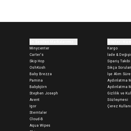
En Sevilen Markalarımız
Müşteri Hizm
Minycenter
Kargo
Carter's
İade & Değiş
Skip Hop
Sipariş Takibi
OshKosh
Sıkça Sorulan
Baby Brezza
İşe Alım Süre
Pamina
Aydınlatma M
Babybjörn
Aydınlatma M
Stephen Joseph
Gizlilik ve Ku
Avent
Sözleşmesi
Igor
Çerez Kullan
Sterntaler
Cloud-B
Aqua Wipes