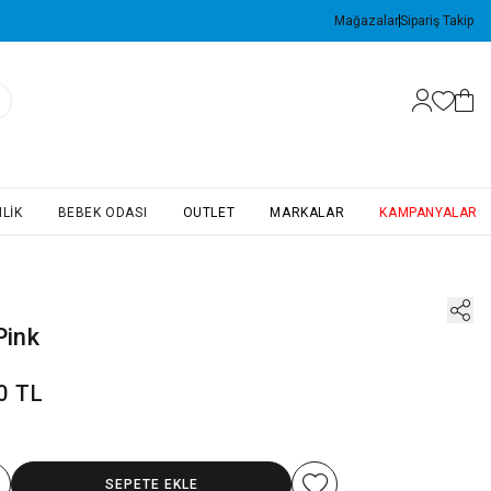
Mağazalar
Sipariş Takip
LIK
BEBEK ODASI
OUTLET
MARKALAR
KAMPANYALAR
Pink
0 TL
SEPETE EKLE