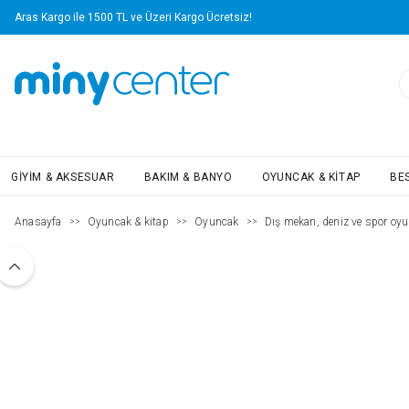
Aras Kargo ile 1500 TL ve Üzeri Kargo Ücretsiz!
GIYIM & AKSESUAR
BAKIM & BANYO
OYUNCAK & KITAP
BE
Anasayfa
Oyuncak & kitap
Oyuncak
Dış mekan, deniz ve spor oyu
>>
>>
>>