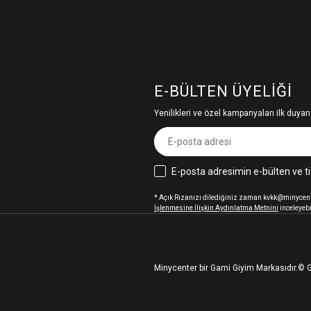
E-BÜLTEN ÜYELIĞI
Yenilikleri ve özel kampanyaları ilk duyan
E-posta adresimin e-bülten ve ti
* Açık Rızanızı dilediğiniz zaman kvkk@minycenter
İşlenmesine İlişkin Aydınlatma Metnini
inceleyebi
Minycenter bir Gami Giyim Markasıdır.
© G