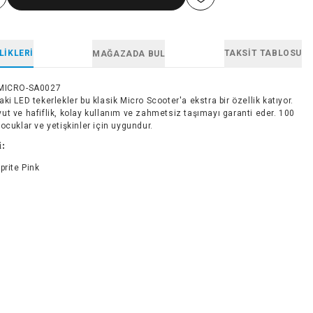
LIKLERI
TAKSIT TABLOSU
MAĞAZADA BUL
MICRO-SA0027
ki LED tekerlekler bu klasik Micro Scooter'a ekstra bir özellik katıyor.
t ve hafiflik, kolay kullanım ve zahmetsiz taşımayı garanti eder. 100
ocuklar ve yetişkinler için uygundur.
i:
prite Pink