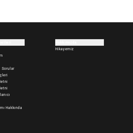
etleri
Hakkımızda
Hikayemiz
im
 Sorular
çleri
etni
etni
llanıcı
ımı Hakkında