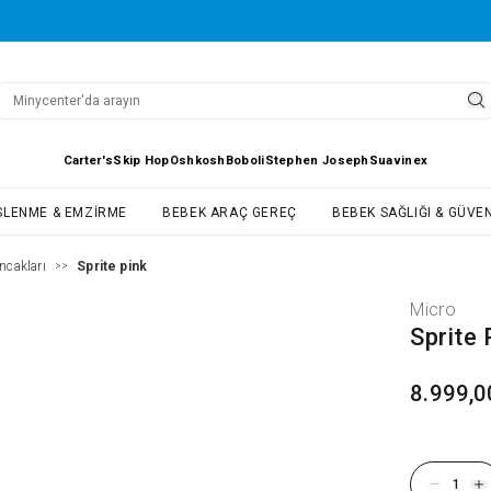
Carter's
Skip Hop
Oshkosh
Boboli
Stephen Joseph
Suavinex
SLENME & EMZIRME
BEBEK ARAÇ GEREÇ
BEBEK SAĞLIĞI & GÜVEN
ncakları
Sprite pink
>>
Micro
Sprite 
8.999,0