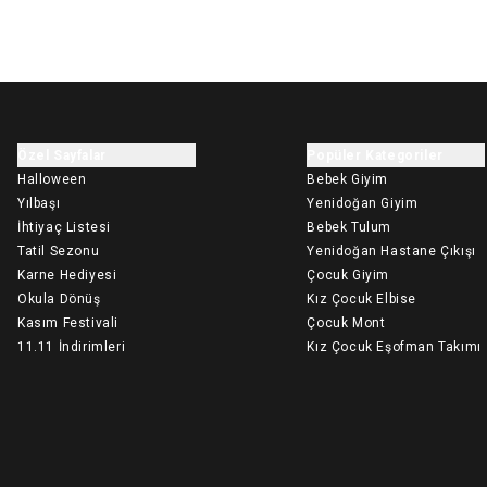
Özel Sayfalar
Popüler Kategoriler
Halloween
Bebek Giyim
Yılbaşı
Yenidoğan Giyim
İhtiyaç Listesi
Bebek Tulum
Tatil Sezonu
Yenidoğan Hastane Çıkışı
Karne Hediyesi
Çocuk Giyim
Okula Dönüş
Kız Çocuk Elbise
Kasım Festivali
Çocuk Mont
11.11 İndirimleri
Kız Çocuk Eşofman Takımı