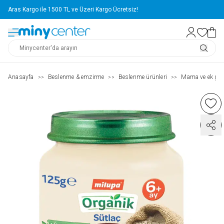
Aras Kargo ile 1500 TL ve Üzeri Kargo Ücretsiz!
Anasayfa
Beslenme & emzirme
Beslenme ürünleri
Mama ve ek gıd
>>
>>
>>