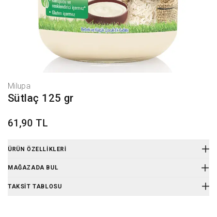
Milupa
Sütlaç 125 gr
61,90 TL
ÜRÜN ÖZELLIKLERI
Ürün Kodu
:
401001026
MAĞAZADA BUL
Sütlaç 125 gr
Özellikleri:
TAKSIT TABLOSU
Milupa Organik Sütlaç
Kavanoz 125 GR