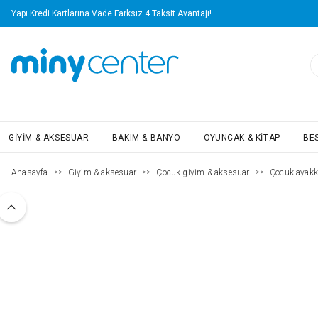
Yapı Kredi Kartlarına Vade Farksız 4 Taksit Avantajı!
GIYIM & AKSESUAR
BAKIM & BANYO
OYUNCAK & KITAP
BE
Anasayfa
Giyim & aksesuar
Çocuk giyim & aksesuar
Çocuk ayakk
>>
>>
>>