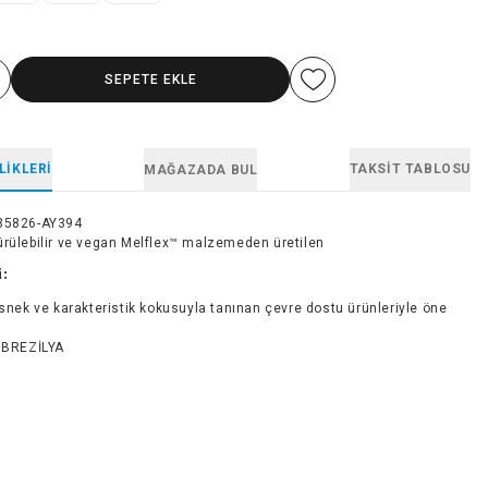
SEPETE EKLE
LIKLERI
TAKSIT TABLOSU
MAĞAZADA BUL
35826-AY394
ürülebilir ve vegan Melflex™ malzemeden üretilen
i:
esnek ve karakteristik kokusuyla tanınan çevre dostu ürünleriyle öne
BREZİLYA