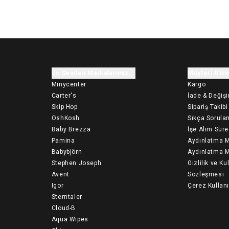
En Sevilen Markalarımız
Müşteri Hizm
Minycenter
Kargo
Carter's
İade & Değiş
Skip Hop
Sipariş Takibi
OshKosh
Sıkça Sorulan
Baby Brezza
İşe Alım Süre
Pamina
Aydınlatma M
Babybjörn
Aydınlatma M
Stephen Joseph
Gizlilik ve Ku
Avent
Sözleşmesi
Igor
Çerez Kullan
Sterntaler
Cloud-B
Aqua Wipes