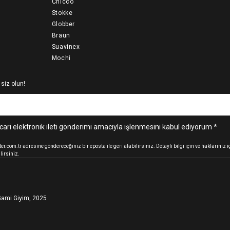
Chicco
Stokke
Globber
Braun
Suavinex
Mochi
 siz olun!
cari elektronik ileti gönderimi amacıyla işlenmesini kabul ediyorum *
.com.tr adresine göndereceğiniz bir eposta ile geri alabilirsiniz. Detaylı bilgi için ve haklarınız
lirsiniz.
ami Giyim, 2025