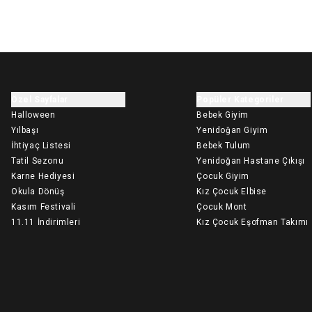
Özel Sayfalar
Popüler Kategoriler
Halloween
Bebek Giyim
Yılbaşı
Yenidoğan Giyim
İhtiyaç Listesi
Bebek Tulum
Tatil Sezonu
Yenidoğan Hastane Çıkışı
Karne Hediyesi
Çocuk Giyim
Okula Dönüş
Kız Çocuk Elbise
Kasım Festivali
Çocuk Mont
11.11 İndirimleri
Kız Çocuk Eşofman Takımı