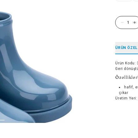
ÜRÜN ÖZEL
Ürün Kodu
:
Geri dönüşt
Özellikler
hafif, 
çıkar
Üretim Yeri
: