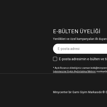
E-BÜLTEN ÜYELIĞI
Yenilikleri ve özel kampanyaları ilk duyan
E-posta adresimin e-bülten ve ti
* Açık Rızanızı dilediğiniz zaman kvkk@minycenter
İşlenmesine İlişkin Aydınlatma Metnini
inceleyebi
Minycenter bir Gami Giyim Markasıdır.
© G