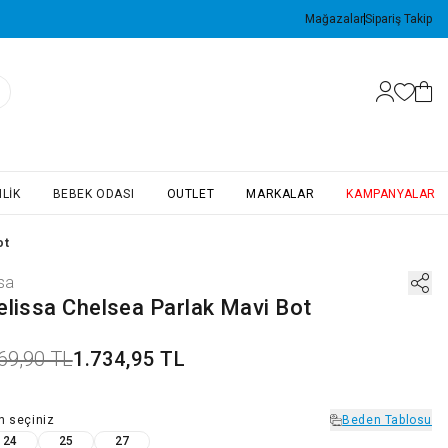
Mağazalar
Sipariş Takip
LIK
BEBEK ODASI
OUTLET
MARKALAR
KAMPANYALAR
ot
sa
elissa Chelsea Parlak Mavi Bot
69,90 TL
1.734,95 TL
n
seçiniz
Beden Tablosu
24
25
27