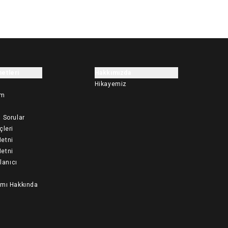
etleri
Hakkımızda
Hikayemiz
im
 Sorular
çleri
etni
etni
llanıcı
ımı Hakkında