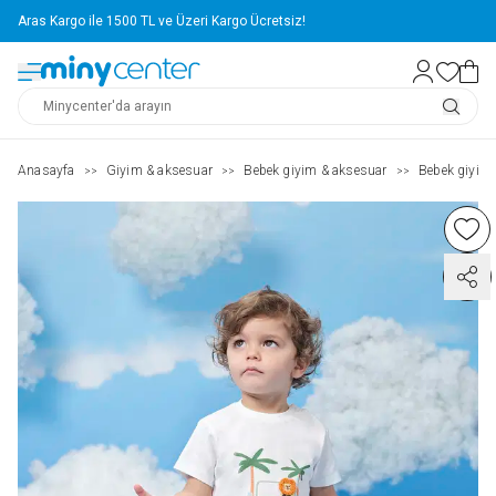
Aras Kargo ile 1500 TL ve Üzeri Kargo Ücretsiz!
Anasayfa
Giyim & aksesuar
Bebek giyim & aksesuar
Bebek giyim
>>
>>
>>