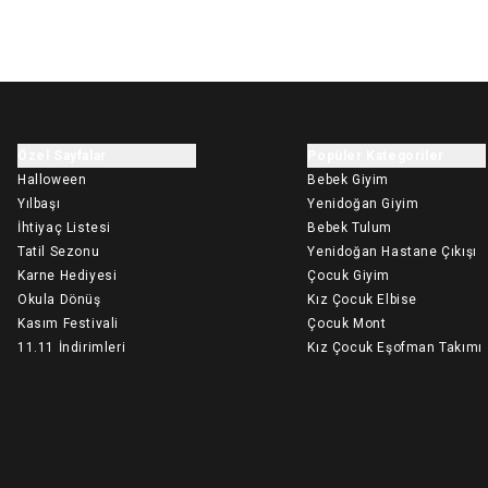
Özel Sayfalar
Popüler Kategoriler
Halloween
Bebek Giyim
Yılbaşı
Yenidoğan Giyim
İhtiyaç Listesi
Bebek Tulum
Tatil Sezonu
Yenidoğan Hastane Çıkışı
Karne Hediyesi
Çocuk Giyim
Okula Dönüş
Kız Çocuk Elbise
Kasım Festivali
Çocuk Mont
11.11 İndirimleri
Kız Çocuk Eşofman Takımı