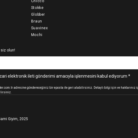
Chicco
Stokke
Globber
Braun
Suavinex
Mochi
 siz olun!
cari elektronik ileti gönderimi amacıyla işlenmesini kabul ediyorum *
.com.tr adresine göndereceğiniz bir eposta ile geri alabilirsiniz. Detaylı bilgi için ve haklarınız
lirsiniz.
ami Giyim, 2025