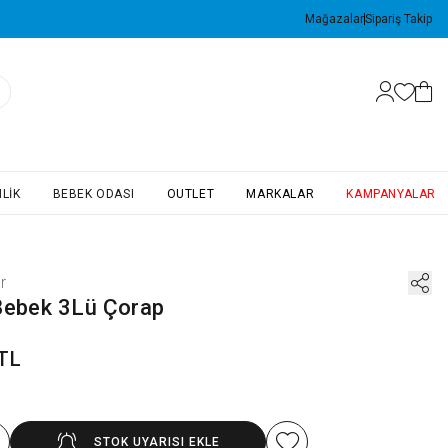
Mağazalar
Sipariş Takip
LIK
BEBEK ODASI
OUTLET
MARKALAR
KAMPANYALAR
r
Bebek 3Lü Çorap
 TL
STOK UYARISI EKLE