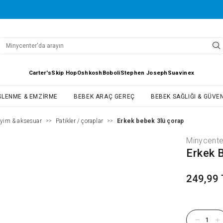
Carter's
Skip Hop
Oshkosh
Boboli
Stephen Joseph
Suavinex
SLENME & EMZIRME
BEBEK ARAÇ GEREÇ
BEBEK SAĞLIĞI & GÜVEN
iyim & aksesuar
Patikler / çoraplar
Erkek bebek 3lü çorap
>>
>>
Minycente
Erkek 
249,99