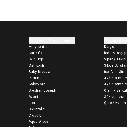
En Sevilen Markalarımız
Müşteri Hizm
Minycenter
Kargo
Carter's
İade & Değiş
Skip Hop
Sipariş Takibi
OshKosh
Sıkça Sorulan
Baby Brezza
İşe Alım Süre
Pamina
Aydınlatma M
Babybjörn
Aydınlatma M
Stephen Joseph
Gizlilik ve Ku
Avent
Sözleşmesi
Igor
Çerez Kullan
Sterntaler
Cloud-B
Aqua Wipes