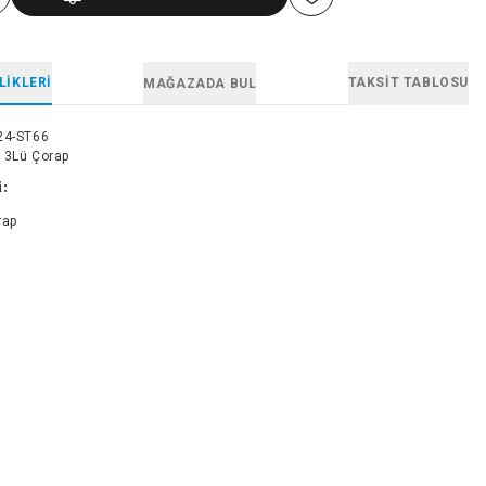
LIKLERI
TAKSIT TABLOSU
MAĞAZADA BUL
24-ST66
 3Lü Çorap
i:
rap