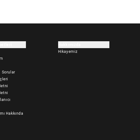
etleri
Hakkımızda
Hikayemiz
im
 Sorular
çleri
etni
etni
llanıcı
ımı Hakkında