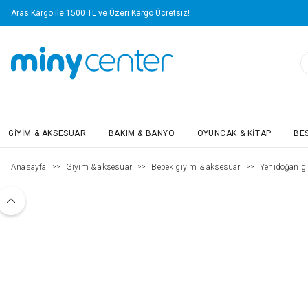
Aras Kargo ile 1500 TL ve Üzeri Kargo Ücretsiz!
GIYIM & AKSESUAR
BAKIM & BANYO
OYUNCAK & KITAP
BE
Anasayfa
Giyim & aksesuar
Bebek giyim & aksesuar
Yenidoğan g
>>
>>
>>