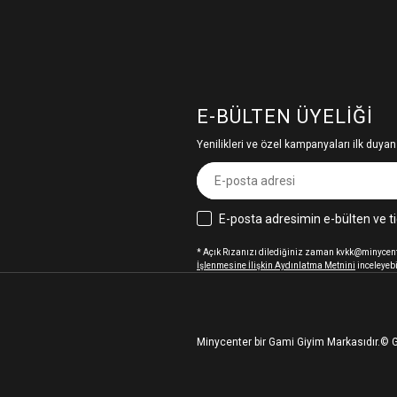
E-BÜLTEN ÜYELIĞI
Yenilikleri ve özel kampanyaları ilk duyan
E-posta adresimin e-bülten ve ti
* Açık Rızanızı dilediğiniz zaman kvkk@minycenter
İşlenmesine İlişkin Aydınlatma Metnini
inceleyebi
Minycenter bir Gami Giyim Markasıdır.
© G