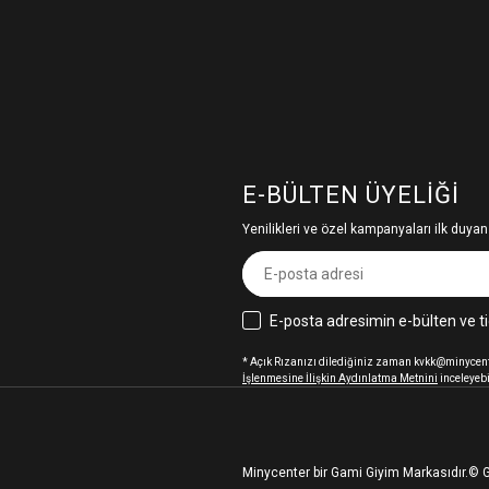
E-BÜLTEN ÜYELIĞI
Yenilikleri ve özel kampanyaları ilk duyan
E-posta adresimin e-bülten ve ti
* Açık Rızanızı dilediğiniz zaman kvkk@minycenter
İşlenmesine İlişkin Aydınlatma Metnini
inceleyebi
Minycenter bir Gami Giyim Markasıdır.
© G