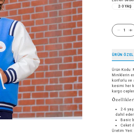
2-3 YAŞ
ÜRÜN ÖZEL
Ürün Kodu
:
Miniklerin e
konforlu ve
kesimi her k
kargo cepler
Özellikler
2-6 yaş
dahil eder
Basic b
Ceket il
Üretim Yeri
: