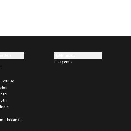
etleri
Hakkımızda
Hikayemiz
im
 Sorular
çleri
etni
etni
llanıcı
ımı Hakkında