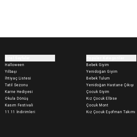
Özel Sayfalar
Popüler Kategoriler
Halloween
Bebek Giyim
Yılbaşı
Yenidoğan Giyim
İhtiyaç Listesi
Bebek Tulum
Tatil Sezonu
Yenidoğan Hastane Çıkışı
Karne Hediyesi
Çocuk Giyim
Okula Dönüş
Kız Çocuk Elbise
Kasım Festivali
Çocuk Mont
11.11 İndirimleri
Kız Çocuk Eşofman Takımı