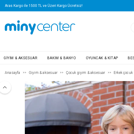
Aras Kargo ile 1500 TL ve Üzeri Kargo Ücretsiz!
GIYIM & AKSESUAR
BAKIM & BANYO
OYUNCAK & KITAP
BE
Anasayfa
Giyim & aksesuar
Çocuk giyim & aksesuar
Erkek çocuk (
>>
>>
>>