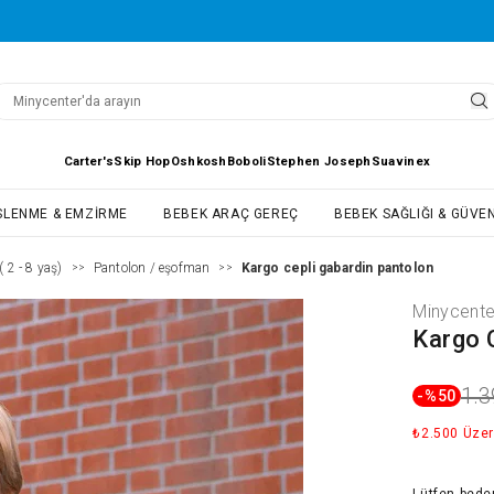
Carter's
Skip Hop
Oshkosh
Boboli
Stephen Joseph
Suavinex
SLENME & EMZIRME
BEBEK ARAÇ GEREÇ
BEBEK SAĞLIĞI & GÜVEN
 2 - 8 yaş)
Pantolon / eşofman
Kargo cepli gabardin pantolon
>>
>>
Minycente
Kargo 
1.3
-%
50
₺2.500 Üzer
Lütfen
bede