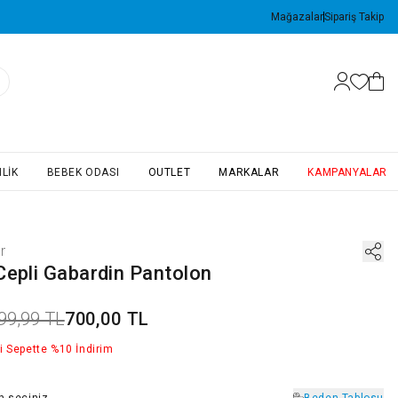
Mağazalar
Sipariş Takip
LIK
BEBEK ODASI
OUTLET
MARKALAR
KAMPANYALAR
r
Cepli Gabardin Pantolon
99,99 TL
700,00 TL
i Sepette %10 İndirim
n
seçiniz
Beden Tablosu