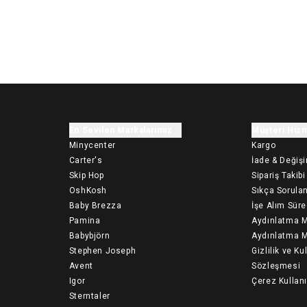
En Sevilen Markalarımız
Müşteri Hizm
Minycenter
Kargo
Carter's
İade & Değiş
Skip Hop
Sipariş Takibi
OshKosh
Sıkça Sorulan
Baby Brezza
İşe Alım Süre
Pamina
Aydınlatma M
Babybjörn
Aydınlatma M
Stephen Joseph
Gizlilik ve Ku
Avent
Sözleşmesi
Igor
Çerez Kullan
Sterntaler