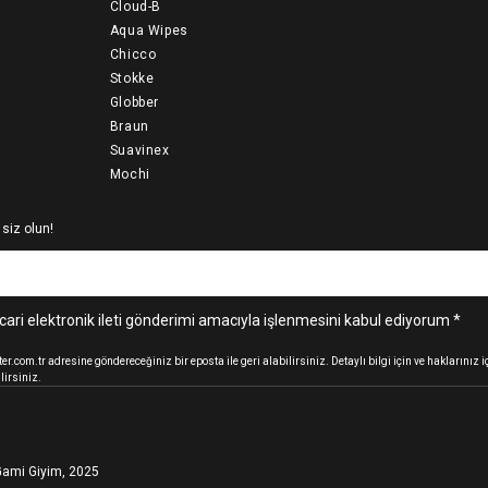
Cloud-B
Aqua Wipes
Chicco
Stokke
Globber
Braun
Suavinex
Mochi
 siz olun!
cari elektronik ileti gönderimi amacıyla işlenmesini kabul ediyorum *
.com.tr adresine göndereceğiniz bir eposta ile geri alabilirsiniz. Detaylı bilgi için ve haklarınız
lirsiniz.
ami Giyim, 2025