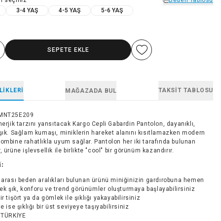
3-4 YAŞ
4-5 YAŞ
5-6 YAŞ
SEPETE EKLE
LIKLERI
TAKSIT TABLOSU
MAĞAZADA BUL
MNT25E209
nerjik tarzını yansıtacak Kargo Cepli Gabardin Pantolon, dayanıklı,
 şık. Sağlam kumaşı, miniklerin hareket alanını kısıtlamazken modern
ombine rahatlıkla uyum sağlar. Pantolon her iki tarafında bulunan
, ürüne işlevsellik ile birlikte "cool" bir görünüm kazandırır.
i:
 arası beden aralıkları bulunan ürünü miniğinizin gardırobuna hemen
ek şık, konforu ve trend görünümler oluşturmaya başlayabilirsiniz
ir tişört ya da gömlek ile şıklığı yakayabilirsiniz
e ise şıklığı bir üst seviyeye taşıyabilirsiniz
TÜRKİYE