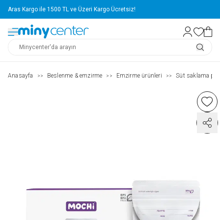
Aras Kargo ile 1500 TL ve Üzeri Kargo Ücretsiz!
Anasayfa
Beslenme & emzirme
Emzirme ürünleri
Süt saklama poşe
>>
>>
>>