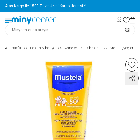
Aras Kargo ile 1500 TL ve Üzeri Kargo Ücretsiz!
Anasayfa
Bakım & banyo
Anne ve bebek bakımı
Kremler,yağlar ve 
>>
>>
>>