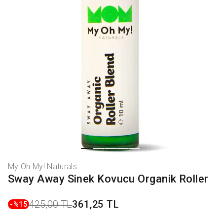
My Oh My! Naturals
Sway Away Sinek Kovucu Organik Roller
425,00 TL
361,25 TL
-%
15