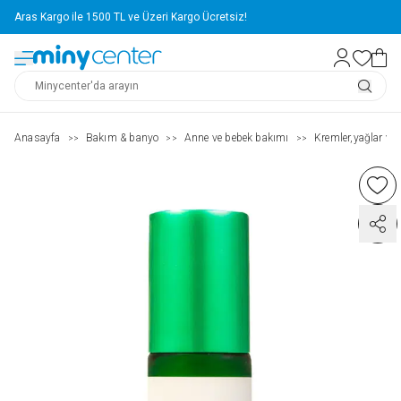
Aras Kargo ile 1500 TL ve Üzeri Kargo Ücretsiz!
Anasayfa
Bakım & banyo
Anne ve bebek bakımı
Kremler,yağlar ve 
>>
>>
>>