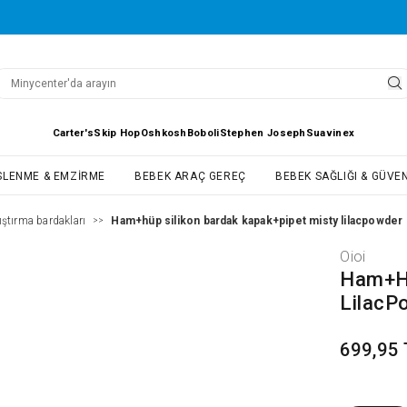
Carter's
Skip Hop
Oshkosh
Boboli
Stephen Joseph
Suavinex
SLENME & EMZIRME
BEBEK ARAÇ GEREÇ
BEBEK SAĞLIĞI & GÜVEN
ıştırma bardakları
Ham+hüp silikon bardak kapak+pipet misty lilacpowder
>>
Oioi
Ham+Hü
LilacP
699,95