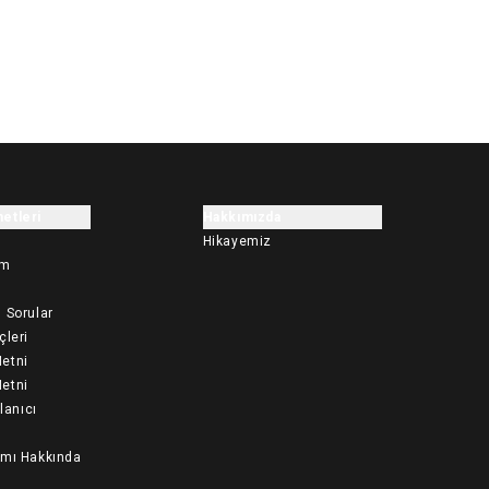
etleri
Hakkımızda
Hikayemiz
im
 Sorular
çleri
etni
etni
llanıcı
ımı Hakkında