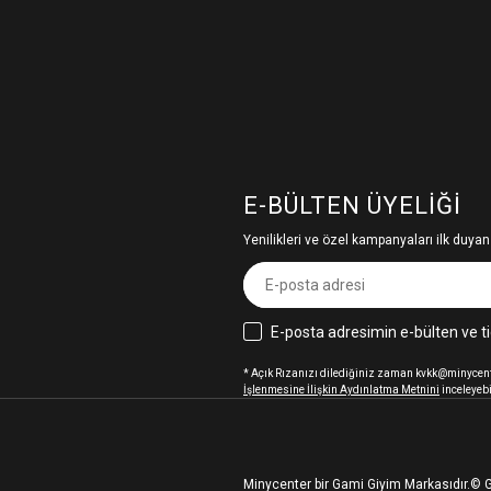
E-BÜLTEN ÜYELIĞI
Yenilikleri ve özel kampanyaları ilk duyan
E-posta adresimin e-bülten ve ti
* Açık Rızanızı dilediğiniz zaman kvkk@minycenter
İşlenmesine İlişkin Aydınlatma Metnini
inceleyebi
Minycenter bir Gami Giyim Markasıdır.
© G