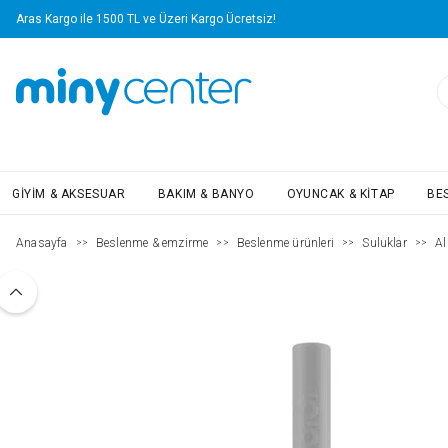
Aras Kargo ile 1500 TL ve Üzeri Kargo Ücretsiz!
GIYIM & AKSESUAR
BAKIM & BANYO
OYUNCAK & KITAP
BE
Anasayfa
Beslenme & emzirme
Beslenme ürünleri
Suluklar
Al
>>
>>
>>
>>