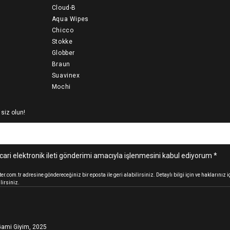
Cloud-B
Aqua Wipes
Chicco
Stokke
Globber
Braun
Suavinex
Mochi
 siz olun!
cari elektronik ileti gönderimi amacıyla işlenmesini kabul ediyorum *
.com.tr adresine göndereceğiniz bir eposta ile geri alabilirsiniz. Detaylı bilgi için ve haklarınız
lirsiniz.
ami Giyim, 2025