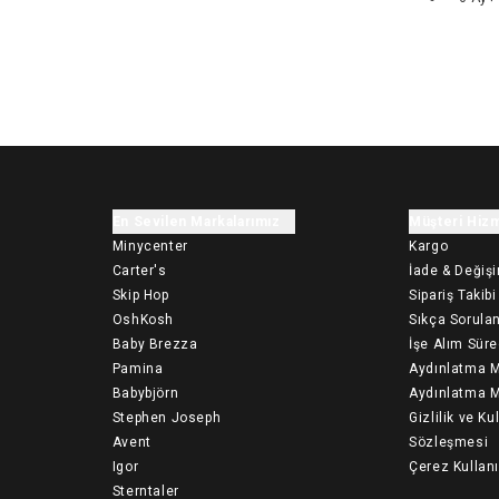
En Sevilen Markalarımız
Müşteri Hizm
Minycenter
Kargo
Carter's
İade & Değiş
Skip Hop
Sipariş Takibi
OshKosh
Sıkça Sorulan
Baby Brezza
İşe Alım Süre
Pamina
Aydınlatma M
Babybjörn
Aydınlatma M
Stephen Joseph
Gizlilik ve Ku
Avent
Sözleşmesi
Igor
Çerez Kullan
Sterntaler