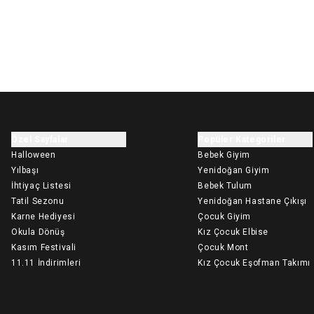
Özel Sayfalar
Popüler Kategoriler
Halloween
Bebek Giyim
Yılbaşı
Yenidoğan Giyim
İhtiyaç Listesi
Bebek Tulum
Tatil Sezonu
Yenidoğan Hastane Çıkışı
Karne Hediyesi
Çocuk Giyim
Okula Dönüş
Kız Çocuk Elbise
Kasım Festivali
Çocuk Mont
11.11 İndirimleri
Kız Çocuk Eşofman Takımı