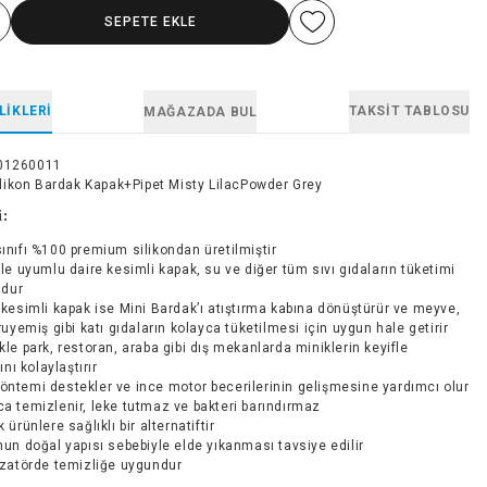
SEPETE EKLE
LIKLERI
TAKSIT TABLOSU
MAĞAZADA BUL
01260011
ikon Bardak Kapak+Pipet Misty LilacPowder Grey
i:
sınıfı %100 premium silikondan üretilmiştir
 ile uyumlu daire kesimli kapak, su ve diğer tüm sıvı gıdaların tüketimi
ndur
z kesimli kapak ise Mini Bardak’ı atıştırma kabına dönüştürür ve meyve,
uyemiş gibi katı gıdaların kolayca tüketilmesi için uygun hale getirir
ikle park, restoran, araba gibi dış mekanlarda miniklerin keyifle
nı kolaylaştırır
öntemi destekler ve ince motor becerilerinin gelişmesine yardımcı olur
ca temizlenir, leke tutmaz ve bakteri barındırmaz
k ürünlere sağlıklı bir alternatiftir
onun doğal yapısı sebebiyle elde yıkanması tavsiye edilir
lizatörde temizliğe uygundur