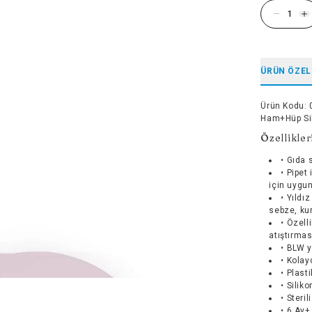
ÜRÜN ÖZEL
Ürün Kodu
:
Ham+Hüp Sil
Özellikler
• Gıda 
• Pipet
için uygu
• Yıldı
sebze, kur
• Özell
atıştırması
• BLW y
• Kolay
• Plasti
• Silik
• Steri
• 6 Ay+