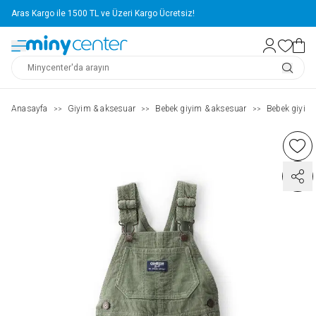
Aras Kargo ile 1500 TL ve Üzeri Kargo Ücretsiz!
Anasayfa
Giyim & aksesuar
Bebek giyim & aksesuar
Bebek giyim
>>
>>
>>