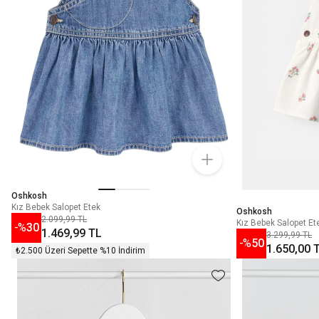
Oshkosh
Kız Bebek Salopet Etek
Oshkosh
2.099,99 TL
Kız Bebek Salopet Et
-%
30
1.469,99 TL
3.299,99 TL
-%
50
1.650,00 
₺2.500 Üzeri Sepette %10 İndirim