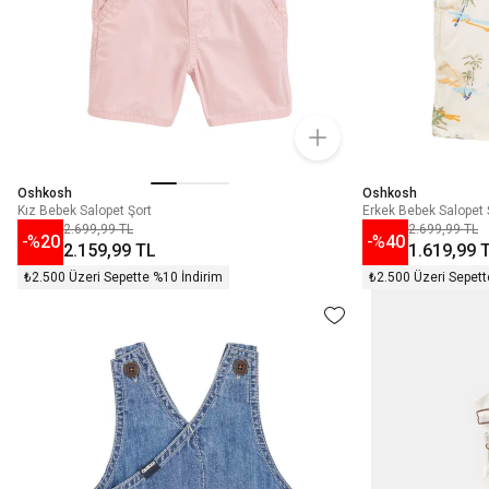
Oshkosh
Oshkosh
Kız Bebek Salopet Şort
Erkek Bebek Salopet 
2.699,99 TL
2.699,99 TL
-%
20
-%
40
2.159,99 TL
1.619,99 
₺2.500 Üzeri Sepette %10 İndirim
₺2.500 Üzeri Sepett