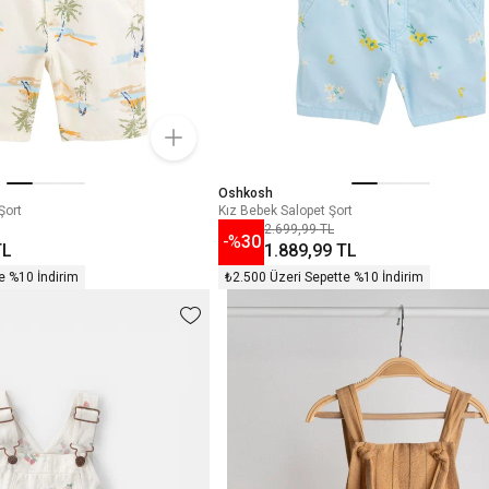
Oshkosh
Şort
Kız Bebek Salopet Şort
2.699,99 TL
-%
30
TL
1.889,99 TL
e %10 İndirim
₺2.500 Üzeri Sepette %10 İndirim