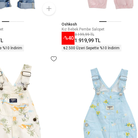
Oshkosh
et
Kız Bebek Pembe Salopet
3.199,99 TL
-%
40
TL
1.919,99 TL
e %10 İndirim
₺2.500 Üzeri Sepette %10 İndirim