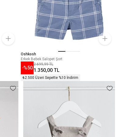
Oshkosh
Erkek Bebek Salopet Şort
2.699,99 TL
-%
50
1.350,00 TL
₺2.500 Üzeri Sepette %10 İndirim