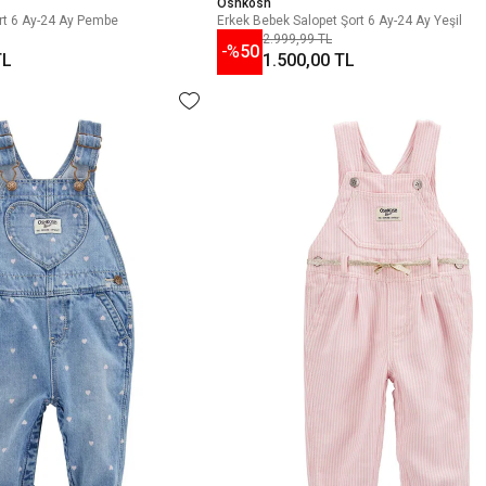
Oshkosh
rt 6 Ay-24 Ay Pembe
Erkek Bebek Salopet Şort 6 Ay-24 Ay Yeşil
2.999,99 TL
-%
50
TL
1.500,00 TL