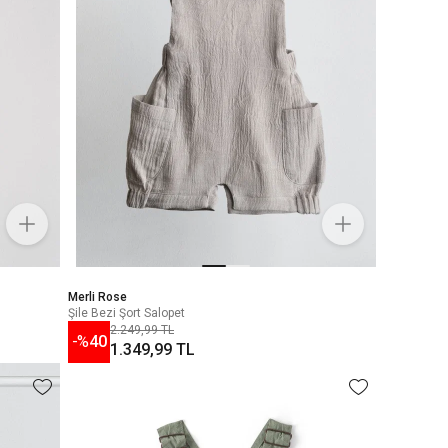
Merli Rose
Şile Bezi Şort Salopet
2.249,99 TL
-%
40
1.349,99 TL