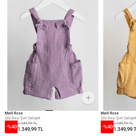
Merli Rose
Merli Rose
Şile Bezi Şort Salopet
Şile Bezi Şort Salope
2.249,99 TL
2.249,99 TL
-%
40
-%
40
1.349,99 TL
1.349,99 