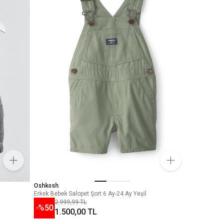
Oshkosh
Erkek Bebek Salopet Şort 6 Ay-24 Ay Yeşil
2.999,99 TL
-%
50
1.500,00 TL