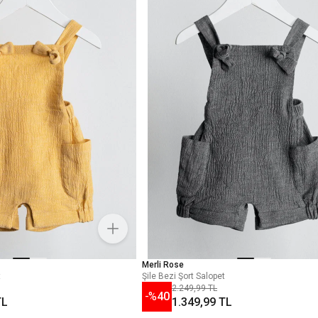
Merli Rose
t
Şile Bezi Şort Salopet
2.249,99 TL
-%
40
TL
1.349,99 TL