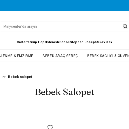
Carter's
Skip Hop
Oshkosh
Boboli
Stephen Joseph
Suavinex
SLENME & EMZIRME
BEBEK ARAÇ GEREÇ
BEBEK SAĞLIĞI & GÜVEN
Bebek salopet
>>
Bebek Salopet