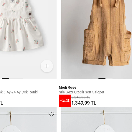
Merli Rose
ek 6 Ay-24 Ay Çok Renkli
Şile Bezi Çizgili Şort Salopet
2.249,99 TL
-%
40
TL
1.349,99 TL