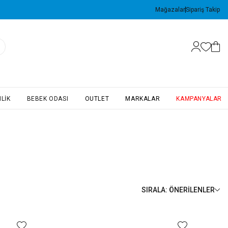
Mağazalar
Sipariş Takip
LIK
BEBEK ODASI
OUTLET
MARKALAR
KAMPANYALAR
SIRALA
:
ÖNERILENLER