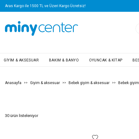
Yapı Kredi Kartlarına Vade Farksız 4 Taksit Avantajı!
GIYIM & AKSESUAR
BAKIM & BANYO
OYUNCAK & KITAP
BE
Anasayfa
Giyim & aksesuar
Bebek giyim & aksesuar
Bebek giyim
>>
>>
>>
30
ürün listeleniyor