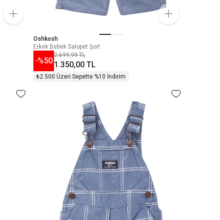
Oshkosh
Erkek Bebek Salopet Şort
2.699,99 TL
-%
50
1.350,00 TL
₺2.500 Üzeri Sepette %10 İndirim