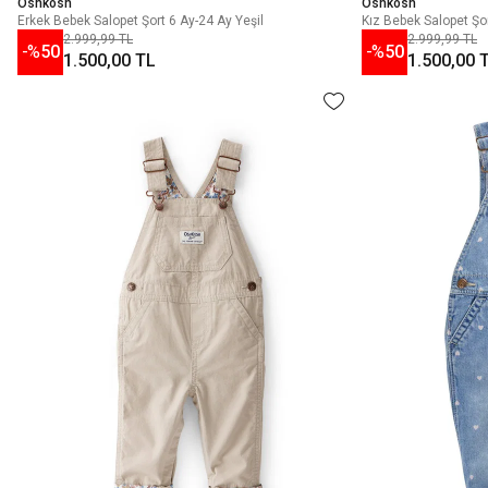
Oshkosh
Oshkosh
Erkek Bebek Salopet Şort 6 Ay-24 Ay Yeşil
Kız Bebek Salopet Şo
2.999,99 TL
2.999,99 TL
-%
50
-%
50
1.500,00 TL
1.500,00 