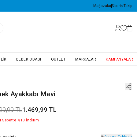
Mağazalar
Sipariş Takip
LIK
BEBEK ODASI
OUTLET
MARKALAR
KAMPANYALAR
bek Ayakkabı Mavi
99,99 TL
1.469,99 TL
i Sepette %10 İndirim
n
seçiniz
Beden Tablosu