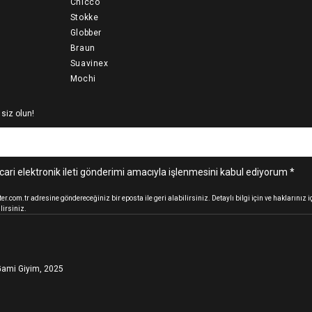
Chicco
Stokke
Globber
Braun
Suavinex
Mochi
 siz olun!
cari elektronik ileti gönderimi amacıyla işlenmesini kabul ediyorum *
.com.tr adresine göndereceğiniz bir eposta ile geri alabilirsiniz. Detaylı bilgi için ve haklarınız
lirsiniz.
ami Giyim, 2025