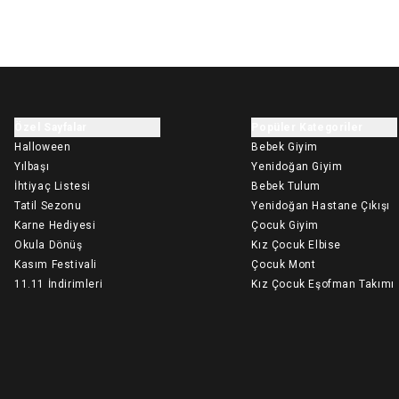
Özel Sayfalar
Popüler Kategoriler
Halloween
Bebek Giyim
Yılbaşı
Yenidoğan Giyim
İhtiyaç Listesi
Bebek Tulum
Tatil Sezonu
Yenidoğan Hastane Çıkışı
Karne Hediyesi
Çocuk Giyim
Okula Dönüş
Kız Çocuk Elbise
Kasım Festivali
Çocuk Mont
11.11 İndirimleri
Kız Çocuk Eşofman Takımı