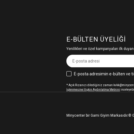
E-BÜLTEN ÜYELIĞI
Yenilikleri ve özel kampanyaları ilk duyan
E-posta adresimin e-bülten ve ti
* Açık Rızanızı dilediğiniz zaman kvkk@minycenter
İşlenmesine İlişkin Aydınlatma Metnini
inceleyebi
Minycenter bir Gami Giyim Markasıdır.
© G