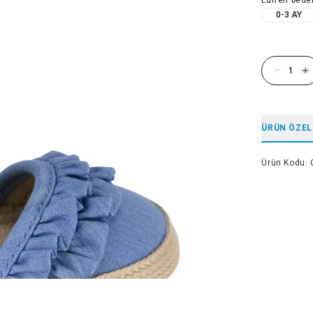
0-3 AY
ÜRÜN ÖZEL
Ürün Kodu
: