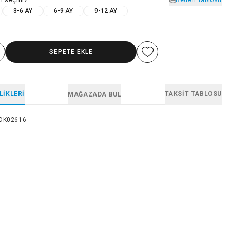
3-6 AY
6-9 AY
9-12 AY
SEPETE EKLE
LIKLERI
TAKSIT TABLOSU
MAĞAZADA BUL
OK02616