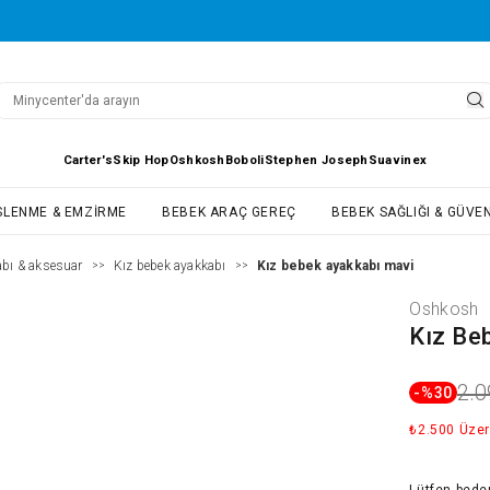
Carter's
Skip Hop
Oshkosh
Boboli
Stephen Joseph
Suavinex
SLENME & EMZIRME
BEBEK ARAÇ GEREÇ
BEBEK SAĞLIĞI & GÜVEN
bı & aksesuar
Kız bebek ayakkabı
Kız bebek ayakkabı mavi
>>
>>
Oshkosh
Kız Be
2.0
-%
30
₺2.500 Üzer
Lütfen
bede