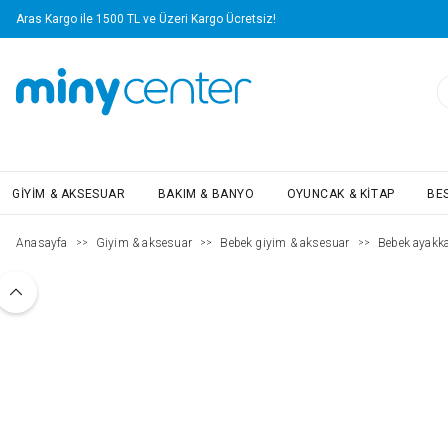
Aras Kargo ile 1500 TL ve Üzeri Kargo Ücretsiz!
GIYIM & AKSESUAR
BAKIM & BANYO
OYUNCAK & KITAP
BE
Anasayfa
Giyim & aksesuar
Bebek giyim & aksesuar
Bebek ayakka
>>
>>
>>