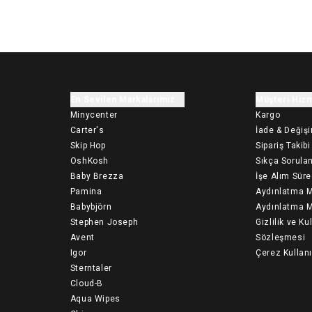
En Sevilen Markalarımız
Müşteri Hizm
Minycenter
Kargo
Carter's
İade & Değiş
Skip Hop
Sipariş Takibi
OshKosh
Sıkça Sorulan
Baby Brezza
İşe Alım Süre
Pamina
Aydınlatma M
Babybjörn
Aydınlatma M
Stephen Joseph
Gizlilik ve Ku
Avent
Sözleşmesi
Igor
Çerez Kullan
Sterntaler
Cloud-B
Aqua Wipes