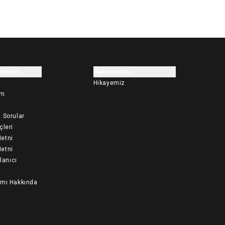
etleri
Hakkımızda
Hikayemiz
im
 Sorular
çleri
etni
etni
llanıcı
ımı Hakkında