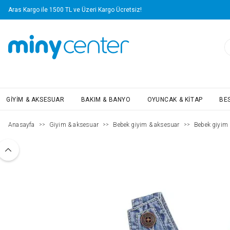
Aras Kargo ile 1500 TL ve Üzeri Kargo Ücretsiz!
GIYIM & AKSESUAR
BAKIM & BANYO
OYUNCAK & KITAP
BE
Anasayfa
Giyim & aksesuar
Bebek giyim & aksesuar
Bebek giyim
>>
>>
>>