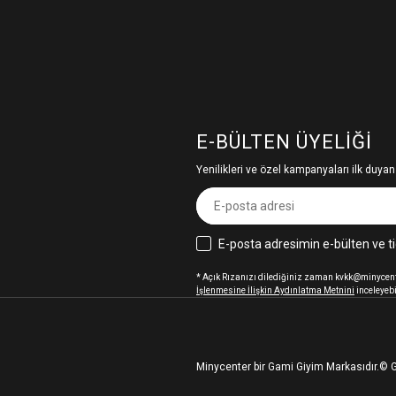
E-BÜLTEN ÜYELIĞI
Yenilikleri ve özel kampanyaları ilk duyan
E-posta adresimin e-bülten ve ti
* Açık Rızanızı dilediğiniz zaman kvkk@minycenter
İşlenmesine İlişkin Aydınlatma Metnini
inceleyebi
Minycenter bir Gami Giyim Markasıdır.
© G