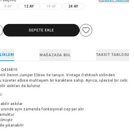
9 AY
12 AY
18 AY
24 AY
SEPETE EKLE
LIKLERI
TAKSIT TABLOSU
MAĞAZADA BUL
1Q434810
tili Denim Jumper Elbise ile tanışın. Vintage OshKosh stilinden
 süveter elbise muhteşem bir karaktere sahip. Ayrıca, işlevsel bir cebi
ilir askıları da bulunur.
i:
abilir askılar
 üründe aynı zamanda fonksiyonel cep yer alır
amuktur
ilmiştir
e yıkanabilir