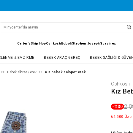
Carter's
Skip Hop
Oshkosh
Boboli
Stephen Joseph
Suavinex
SLENME & EMZIRME
BEBEK ARAÇ GEREÇ
BEBEK SAĞLIĞI & GÜVEN
Bebek elbise / etek
Kız bebek salopet etek
>>
>>
Oshkosh
Kız Be
2.0
-%
30
₺2.500 Üzer
Lütfen
bede