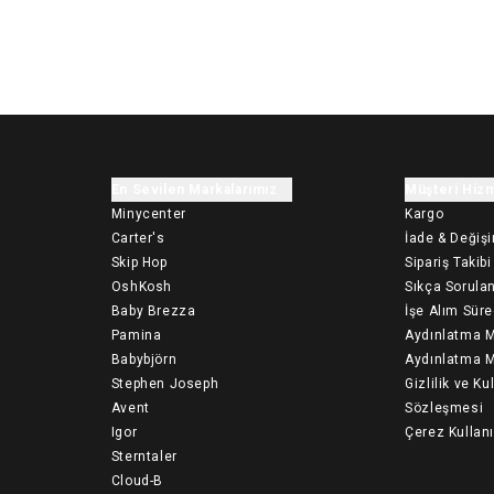
En Sevilen Markalarımız
Müşteri Hizm
Minycenter
Kargo
Carter's
İade & Değiş
Skip Hop
Sipariş Takibi
OshKosh
Sıkça Sorulan
Baby Brezza
İşe Alım Süre
Pamina
Aydınlatma M
Babybjörn
Aydınlatma M
Stephen Joseph
Gizlilik ve Ku
Avent
Sözleşmesi
Igor
Çerez Kullan
Sterntaler
Cloud-B