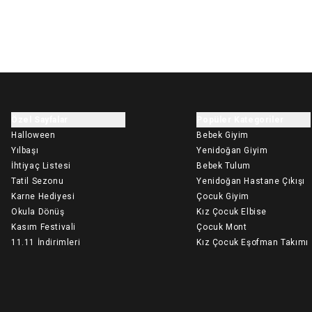
Özel Sayfalar
Popüler Kategoriler
Halloween
Bebek Giyim
Yılbaşı
Yenidoğan Giyim
İhtiyaç Listesi
Bebek Tulum
Tatil Sezonu
Yenidoğan Hastane Çıkışı
Karne Hediyesi
Çocuk Giyim
Okula Dönüş
Kız Çocuk Elbise
Kasım Festivali
Çocuk Mont
11.11 İndirimleri
Kız Çocuk Eşofman Takımı