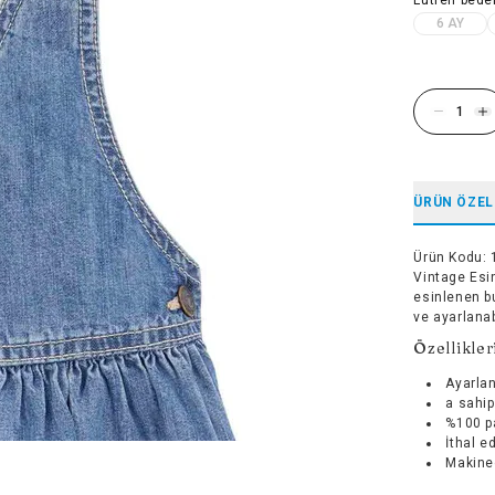
6 AY
ÜRÜN ÖZEL
Ürün Kodu
:
Vintage Esin
esinlenen bu
ve ayarlanab
Özellikler
Ayarlan
a sahip
%100 p
İthal ed
Makined