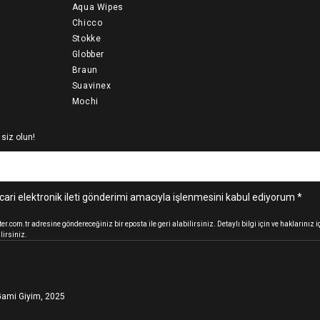
Aqua Wipes
Chicco
Stokke
Globber
Braun
Suavinex
Mochi
 siz olun!
cari elektronik ileti gönderimi amacıyla işlenmesini kabul ediyorum *
.com.tr adresine göndereceğiniz bir eposta ile geri alabilirsiniz. Detaylı bilgi için ve haklarınız
lirsiniz.
ami Giyim, 2025