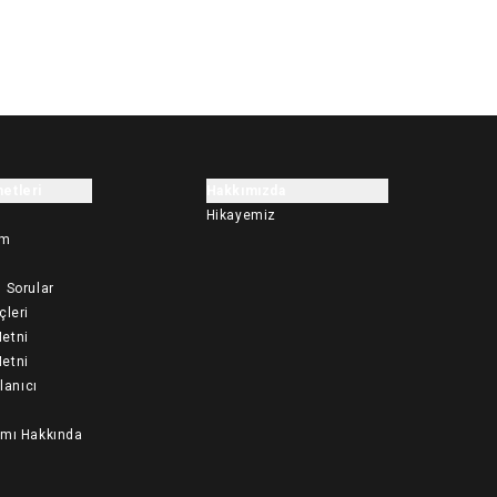
etleri
Hakkımızda
Hikayemiz
im
 Sorular
çleri
etni
etni
llanıcı
ımı Hakkında