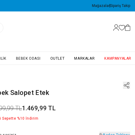
Mağazalar
Sipariş Takip
LIK
BEBEK ODASI
OUTLET
MARKALAR
KAMPANYALAR
bek Salopet Etek
99,99 TL
1.469,99 TL
i Sepette %10 İndirim
n
seçiniz
Beden Tablosu