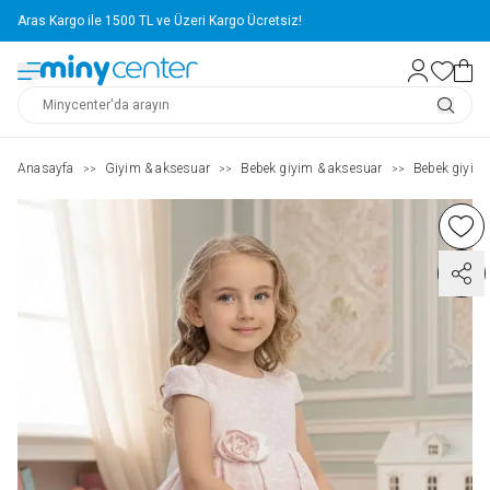
Aras Kargo ile 1500 TL ve Üzeri Kargo Ücretsiz!
Anasayfa
Giyim & aksesuar
Bebek giyim & aksesuar
Bebek giyim
>>
>>
>>