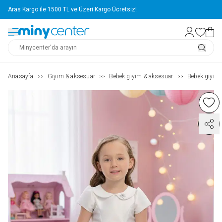
Aras Kargo ile 1500 TL ve Üzeri Kargo Ücretsiz!
Anasayfa
Giyim & aksesuar
Bebek giyim & aksesuar
Bebek giyim
>>
>>
>>