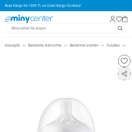
Aras Kargo ile 1500 TL ve Üzeri Kargo Ücretsiz!
Anasayfa
Beslenme & emzirme
Beslenme ürünleri
Suluklar
Al
>>
>>
>>
>>