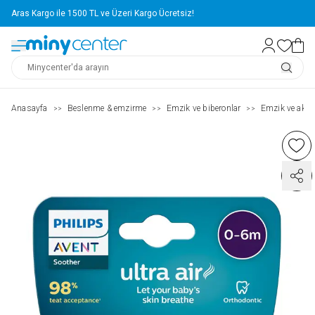
Aras Kargo ile 1500 TL ve Üzeri Kargo Ücretsiz!
Anasayfa
Beslenme & emzirme
Emzik ve biberonlar
Emzik ve akse
>>
>>
>>