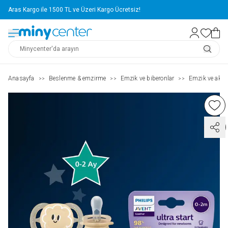
Aras Kargo ile 1500 TL ve Üzeri Kargo Ücretsiz!
Anasayfa
Beslenme & emzirme
Emzik ve biberonlar
Emzik ve akse
>>
>>
>>